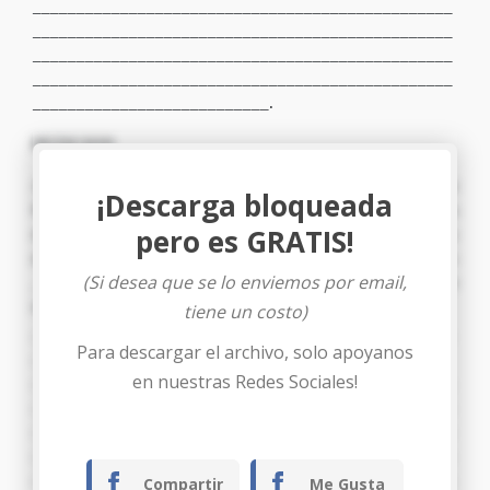
________________________________________________
________________________________________________
________________________________________________
________________________________________________
___________________________.
PETICION
Al señor Director General de Protección al Consumidor
¡Descarga bloqueada
PIDO: admitir la presente denuncia juntamente con los
pero es GRATIS!
documentos que se acompañan, mandar a citar en legal y
debidamente forma al representante Legal de la empresa:
(Si desea que se lo enviemos por email,
______________________________________a fin que me
realice:
tiene un costo)
________________________________________________
Para descargar el archivo, solo apoyanos
__
________________________________________________
en nuestras Redes Sociales!
________________________________________________
________________________________________________
________________________________________________
________________________________________________
Compartir
Me Gusta