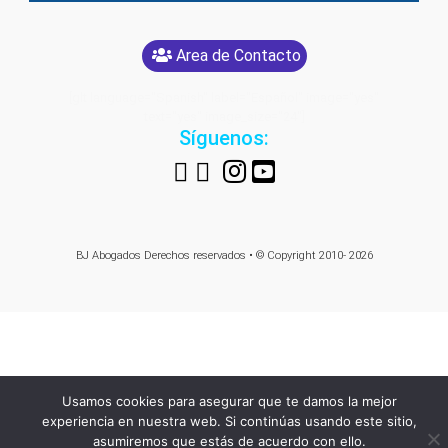
Area de Contacto
[glt language="Spanish" label="Español" image="yes"
text="yes" image_size="24"]
Síguenos:
BJ Abogados
Derechos reservados • © Copyright 2010- 2026
Usamos cookies para asegurar que te damos la mejor
experiencia en nuestra web. Si continúas usando este sitio,
asumiremos que estás de acuerdo con ello.