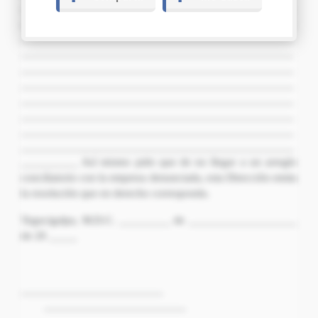
________________________________________________
________________________________________________
________________________________________________
________________________________________________
________________________________________________
________________________________________________
________________________________________________
________________________________________________
________________________________________________
________________________________________________
__________ Así mismo pido que de no llegar a un arreglo
conciliatorio con la empresa denunciada, esta Dirección emita
la resolución que en derecho corresponda.
Tegucigalpa, M.D.C. _________ de ___________________
de 20 _____
_________________________
_________________________