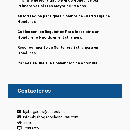
Trámite de Identidad o DNI de Honduras por
Primera vez si Eres Mayor de 19 Años.
Autorización para que un Menor de Edad Salga de
Honduras
Cuáles son los Requisitos Para Inscribir a un
Hondureño Nacido en el Extranjero
Reconocimiento de Sentencia Extranjera en
Honduras
Canadá sé Une a la Convención de Apostilla
Contáctenos
bjabogados@outlook.com
info@bjabogadoshonduras.com
Inicio
Contacto