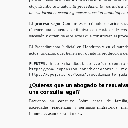
para la consecución de sus fines (la búsqueda de la verda
etc). Escribe este autor:
El procedimiento nos indica e
de esa forma conseguir generar sucesión cronológica d
El
proceso
según
Couture es el cúmulo de actos suces
obtener una sentencia definitiva con carácter de co
sucesión y orden de esos actos que construyen el proce
El Procedimiento Judicial en Honduras y en el mundo
actos jurídicos, que, tienen por objeto la producción del
FUENTES: http://handbook.com.ve/diferencia-
https://www.expansion.com/diccionario-jurid
https://dpej.rae.es/lema/procedimiento-judi
¿Quieres que un abogado te resuelv
una consulta legal?
Envienos su consulta: Sobre casos de familia,
sociedades, residencias y permisos migratorios, marc
inmueble, asuntos sanitarios…