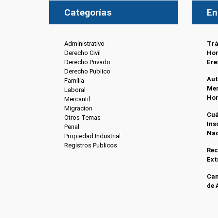
Categorías
En
Administrativo
(6)
Trá
Derecho Civil
(8)
Hon
Derecho Privado
(6)
Ere
Derecho Publico
(13)
Aut
Familia
(20)
Men
Laboral
(7)
Ho
Mercantil
(4)
Migracion
(10)
Cuá
Otros Temas
(8)
Ins
Penal
(4)
Nac
Propiedad Industrial
(3)
Registros Publicos
(13)
Rec
Ext
Can
de 