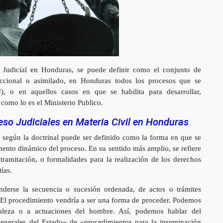
o Judicial en Honduras, se puede definir como el conjunto de
iccional o asimilado, en Honduras todos los procesos que se
), o en aquellos casos en que se habilita para desarrollar,
como lo es el Ministerio Publico.
eso Judiciales en Materia Civil en Honduras
 según la doctrinal puede ser definido como la forma en que se
lemento dinámico del proceso. En su sentido más amplio, se refiere
 tramitación, o formalidades para la realización de los derechos
ías.
nderse la secuencia o sucesión ordenada, de actos o trámites
 El procedimiento vendría a ser una forma de proceder. Podemos
raleza o a actuaciones del hombre. Así, podemos hablar del
enerales del Estado» de «procedimientos para la inseminación