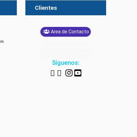
Clientes
Area de Contacto
om
[glt language="Spanish"
label="Español" image="yes"
text="yes" image_size="24"]
Síguenos: