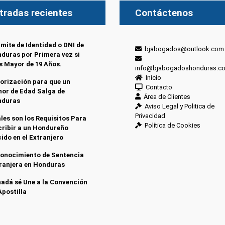
tradas recientes
Contáctenos
mite de Identidad o DNI de
bjabogados@outlook.com
duras por Primera vez si
s Mayor de 19 Años.
info@bjabogadoshonduras.c
Inicio
orización para que un
Contacto
or de Edad Salga de
Área de Clientes
nduras
Aviso Legal y Politica de
Privacidad
les son los Requisitos Para
Política de Cookies
cribir a un Hondureño
ido en el Extranjero
onocimiento de Sentencia
ranjera en Honduras
adá sé Une a la Convención
Apostilla