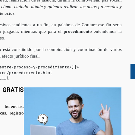
d, realización de la justicia, dirimir la controversia, paz social,
l cómo, cuándo, dónde y quienes realizan los actos procesales y
e actos.
ivos tendientes a un fin, en palabras de Couture ese fin sería
sa juzgada, mientras que para el
procedimiento
entendemos la
so.
 está constituido por la combinación y coordinación de varios
 efecto jurídico final.
entre-proceso-y-procedimiento/]]>
ico/procedimiento.html
cial
a GRATIS
 herencias,
as, registro