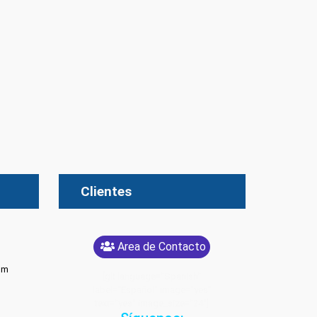
Clientes
Area de Contacto
om
[glt language="Spanish"
label="Español" image="yes"
text="yes" image_size="24"]