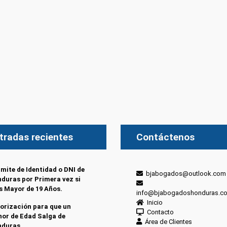
tradas recientes
Contáctenos
mite de Identidad o DNI de
bjabogados@outlook.com
duras por Primera vez si
s Mayor de 19 Años.
info@bjabogadoshonduras.c
Inicio
orización para que un
Contacto
or de Edad Salga de
Área de Clientes
nduras