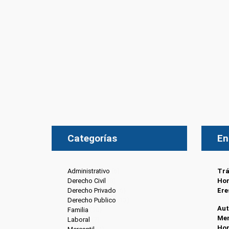
Categorías
En
Administrativo
(6)
Trá
Derecho Civil
(8)
Hon
Derecho Privado
(6)
Ere
Derecho Publico
(13)
Aut
Familia
(20)
Men
Laboral
(7)
Ho