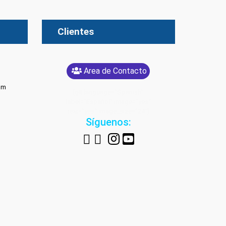
Clientes
Area de Contacto
om
[glt language="Spanish"
label="Español" image="yes"
text="yes" image_size="24"]
Síguenos: