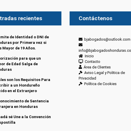
tradas recientes
Contáctenos
mite de Identidad o DNI de
bjabogados@outlook.com
duras por Primera vez si
s Mayor de 19 Años.
info@bjabogadoshonduras.c
Inicio
orización para que un
Contacto
or de Edad Salga de
Área de Clientes
nduras
Aviso Legal y Politica de
Privacidad
les son los Requisitos Para
Política de Cookies
cribir a un Hondureño
ido en el Extranjero
onocimiento de Sentencia
ranjera en Honduras
adá sé Une a la Convención
Apostilla