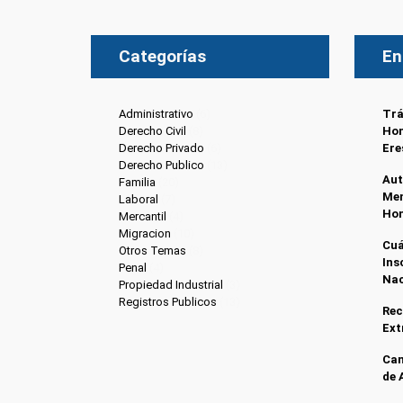
Categorías
En
Administrativo
(6)
Trá
Derecho Civil
(8)
Hon
Derecho Privado
(6)
Ere
Derecho Publico
(13)
Aut
Familia
(20)
Men
Laboral
(7)
Ho
Mercantil
(4)
Migracion
(10)
Cuá
Otros Temas
(8)
Ins
Penal
(4)
Nac
Propiedad Industrial
(3)
Registros Publicos
(13)
Rec
Ext
Can
de 