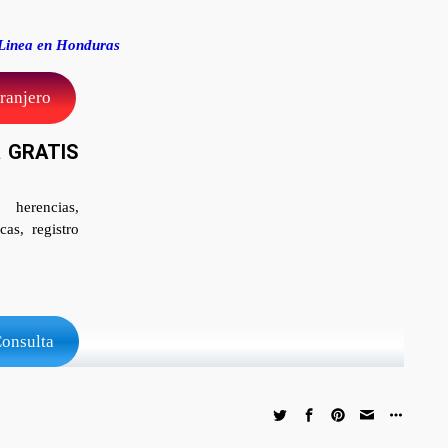
n Linea en Honduras
tranjero
a GRATIS
 herencias,
as, registro
Consulta