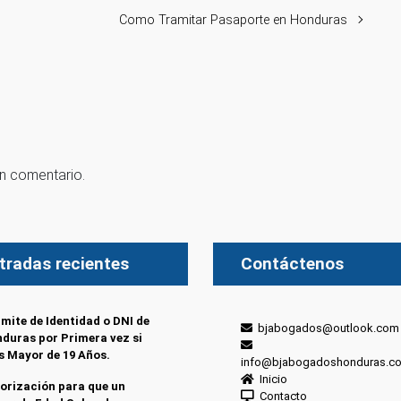
Como Tramitar Pasaporte en Honduras
un comentario.
tradas recientes
Contáctenos
mite de Identidad o DNI de
bjabogados@outlook.com
duras por Primera vez si
s Mayor de 19 Años.
info@bjabogadoshonduras.c
Inicio
orización para que un
Contacto