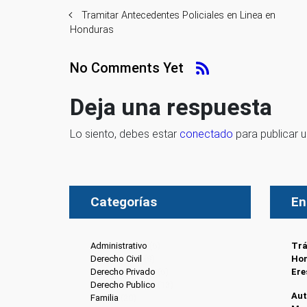
Tramitar Antecedentes Policiales en Linea en
Honduras
No Comments Yet
Deja una respuesta
Lo siento, debes estar
conectado
para publicar 
Categorías
En
Administrativo
(6)
Trá
Derecho Civil
(8)
Hon
Derecho Privado
(6)
Ere
Derecho Publico
(13)
Aut
Familia
(20)