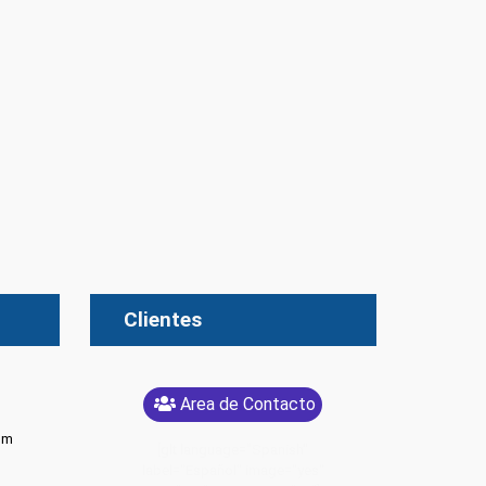
Clientes
Area de Contacto
om
[glt language="Spanish"
label="Español" image="yes"