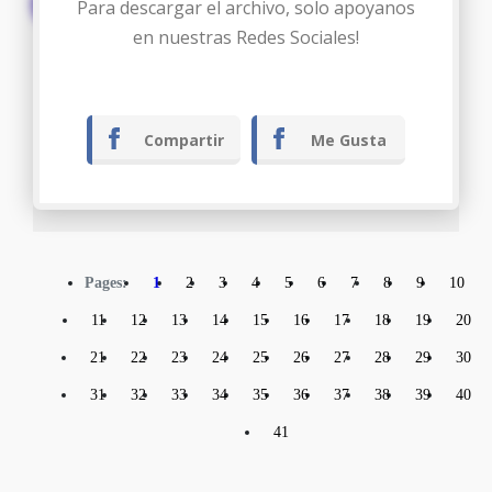
Descargar
Para descargar el archivo, solo apoyanos
en nuestras Redes Sociales!
Compartir
Me Gusta
Pages:
1
2
3
4
5
6
7
8
9
10
11
12
13
14
15
16
17
18
19
20
21
22
23
24
25
26
27
28
29
30
31
32
33
34
35
36
37
38
39
40
41