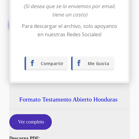
(Si desea que se lo enviemos por email,
tiene un costo)
Descargar
Para descargar el archivo, solo apoyanos
en nuestras Redes Sociales!
Compartir
Me Gusta
Formato Testamento Abierto Honduras
Ver completo
Descarga PDF: