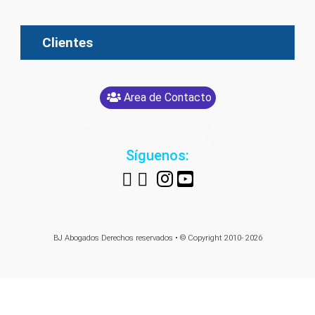
Clientes
Area de Contacto
[glt language="Spanish" label="Español" image="yes"
text="yes" image_size="24"]
Síguenos:
BJ Abogados
Derechos reservados • © Copyright 2010- 2026