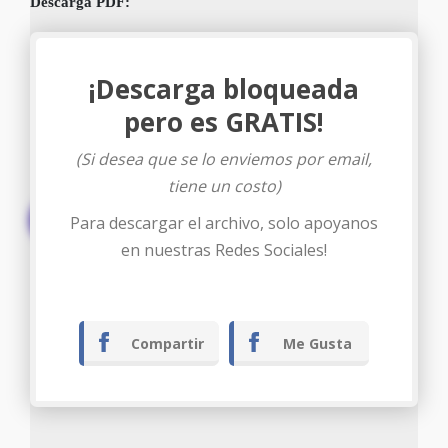
Descarga PDF:
¡Descarga bloqueada
pero es GRATIS!
(Si desea que se lo enviemos por email,
tiene un costo)
Descargar
Para descargar el archivo, solo apoyanos
en nuestras Redes Sociales!
Compartir
Me Gusta