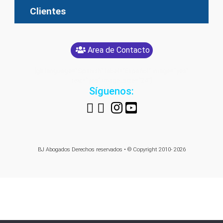
Clientes
Area de Contacto
[glt language="Spanish" label="Español" image="yes"
text="yes" image_size="24"]
Síguenos:
BJ Abogados
Derechos reservados • © Copyright 2010- 2026