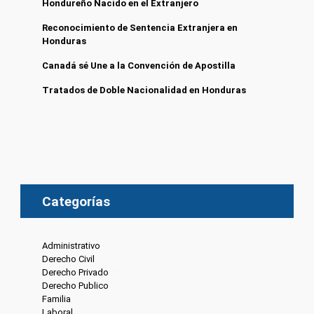
Hondureño Nacido en el Extranjero
Reconocimiento de Sentencia Extranjera en
Honduras
Canadá sé Une a la Convención de Apostilla
Tratados de Doble Nacionalidad en Honduras
Categorías
Administrativo
(6)
Derecho Civil
(8)
Derecho Privado
(6)
Derecho Publico
(13)
Familia
(20)
Laboral
(7)