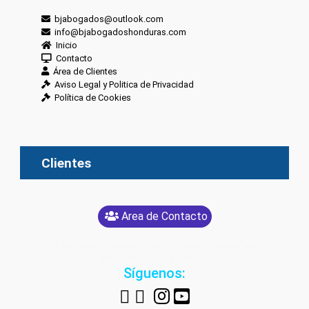
bjabogados@outlook.com
info@bjabogadoshonduras.com
Inicio
Contacto
Área de Clientes
Aviso Legal y Politica de Privacidad
Política de Cookies
Clientes
Area de Contacto
[glt language="Spanish" label="Español" image="yes"
text="yes" image_size="24"]
Síguenos: