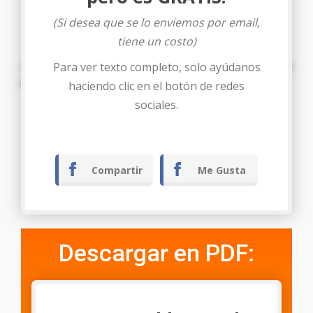
(Si desea que se lo enviemos por email,
tiene un costo)
PETICION
Para ver texto completo, solo ayúdanos
Al Señor Juez en reitero de mi respeto
PIDO:
Admitir el
presente escrito y resolver conforme a lo solicitado.
haciendo clic en el botón de redes
sociales.
Tegucigalpa M.D.C., ……. de ……. de ………
Compartir
Me Gusta
Descargar en PDF: