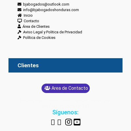
bjabogados@outlook.com
info@bjabogadoshonduras.com
Inicio
Contacto
Área de Clientes
Aviso Legal y Politica de Privacidad
Política de Cookies
Clientes
Area de Contacto
[glt language="Spanish" label="Español" image="yes"
text="yes" image_size="24"]
Síguenos: