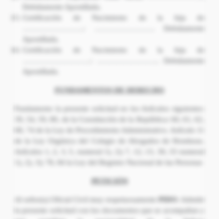
Debidamente Apostillada.
Certificación de Nacimiento de la hija de
…………………….: ……………………. Debidamente
Apostillada.
Certificación de Nacimiento de la hija de
……………………….: …………………….. Debidamente
Apostillada.
FUNDAMENTOS DE DERECHO
Fundamento la presente solicitud en los Artículos siguientes:
39, 54, 59, 80, de la Constitución de la República: 60, 61, 62,
68, 74 de la Ley de Procedimiento Administrativo. Artículo 11
de la Ley Orgánica del Colegio de Abogados de Honduras.
Artículos 1, 2, 3, 5, numeral 1), 2); 7, 12, 13, 30, 33 numeral
1), 2), 3); 78, 84 la Ley del Registro Nacional de las Personas
PETICIÓN
Al señor(a) Oficial Civil muy respetuosamente
PIDO:
Admitir
la presente solicitud con los documentos que se acompañan y