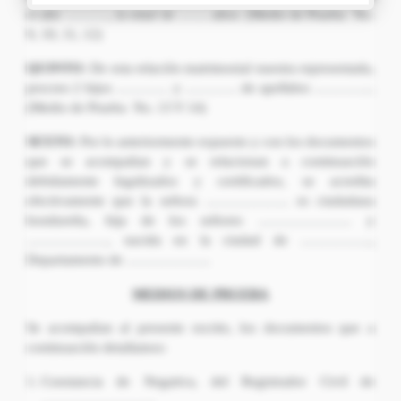
el año ………., la edad de ……. años. (Medio de Prueba No.
9, 10, 11, 12)
QUINTO:
De esta relación matrimonial nuestra representada,
procreo 2 hijos ………… y ………… de apellidos …………..
(Medio de Prueba No. 13 Y 14)
SEXTO:
Por lo anteriormente expuesto y con los documentos
que se acompañan y se relacionan a continuación
debidamente legalizados y certificados, se acredita
efectivamente que la señora ………………. es ciudadana
hondureña, hija de los señores ………………… y
………………, nacida en la ciudad de …………….,
Departamento de ……………….
MEDIOS DE PRUEBA
Se acompañan al presente escrito, los documentos que a
continuación detallamos:
Constancia de Negativa, del Registrador Civil de