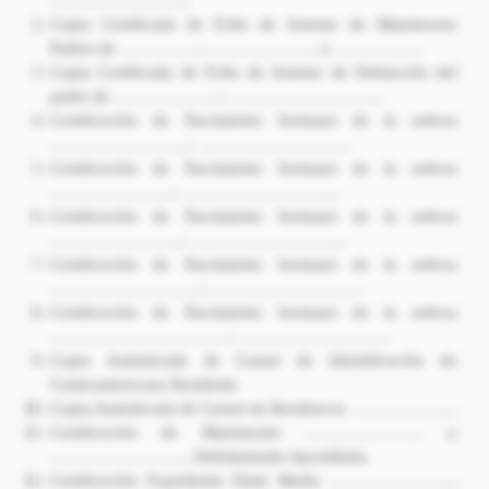
……………………..
Copia Certificada de Folio de Asiento de Matrimonio
Padres de ……………: ……………….. y …………….
Copia Certificada de Folio de Asiento de Defunción del
padre de ………………..: ………………………..
Certificación de Nacimiento hermano de la señora
……………………..: ……………………….
Certificación de Nacimiento hermano de la señora
…………………..: ………………………..
Certificación de Nacimiento hermano de la señora
……………………: ………………………..
Certificación de Nacimiento hermano de la señora
……………………….: ……………………….
Certificación de Nacimiento hermano de la señora
……………………………: ……………………….
Copia Autenticada de Carnet de Identificación de
Centroamericano Residente
Copia Autenticada de Carnet de Residencia ………………..
Certificación de Matrimonio …………………. y
…………………….. Debidamente Apostillada.
Certificación Expediente Edad Media …………………..,