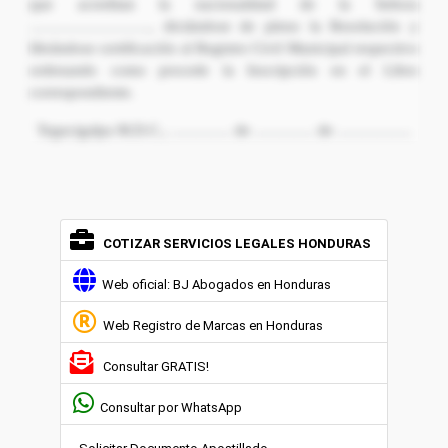
que acreditan la nacionalidad de la Señora
……………………, dictándose de pleno la Resolución y
librándose certificación al Registro Civil Municipal respectivo
ordenando como procede la Inscripción en el Libro
correspondiente.
Tegucigalpa M.D.C., ………… de ………… de ……………
COTIZAR SERVICIOS LEGALES HONDURAS
Web oficial: BJ Abogados en Honduras
Web Registro de Marcas en Honduras
Consultar GRATIS!
Consultar por WhatsApp