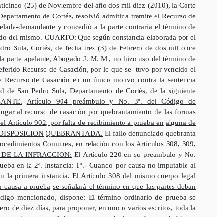
icinco (25) de Noviembre del año dos mil diez (2010), la Corte
Departamento de Cortés, resolvió admitir a tramite el Recurso de
pelada-demandante y concedió a la parte contraria el término de
enido del mismo. CUARTO: Que según constancia elaborada por el
dro Sula, Cortés, de fecha tres (3) de Febrero de dos mil once
 la parte apelante, Abogado J. M. M., no hizo uso del término de
referido Recurso de Casación, por lo que se tuvo por vencido el
e Recurso de Casación en un único motivo contra la sentencia
ad de San Pedro Sula, Departamento de Cortés, de la siguiente
ANTE.
Artículo 904 preámbulo y No. 3º. del Código de
ugar al recurso de
casación por quebrantamiento de las formas
el Artículo 902, por falta de recibimiento a prueba en
alguna de
DISPOSICION
QUEBRANTADA.
El fallo denunciado quebranta
ocedimientos Comunes, en relación con los Artículos 308, 309,
DE LA INFRACCION:
El Artículo 220 en su preámbulo y No.
rueba en la 2ª. Instancia: 1º.- Cuando por causa no imputable al
en la primera instancia. El Artículo 308 del mismo cuerpo legal
a causa a prueba
se señalará el término en que las partes deban
ódigo mencionado, dispone: El término ordinario de prueba se
ero de diez días, para proponer, en uno o varios escritos, toda la