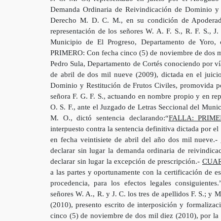
Demanda Ordinaria de Reivindicación de Dominio y R
Derecho M. D. C. M., en su condición de Apoderad
representación de los señores W. A. F. S., R. F. S., J
Municipio de El Progreso, Departamento de Yor
PRIMERO: Con fecha cinco (5) de noviembre de dos mil
Pedro Sula, Departamento de Cortés conociendo por vía 
de abril de dos mil nueve (2009), dictada en el juic
Dominio y Restitución de Frutos Civiles, promovida 
señora F. G. F. S., actuando en nombre propio y en repre
O. S. F., ante el Juzgado de Letras Seccional del Muni
M. O., dictó sentencia declarando:“
FALLA: PRIME
interpuesto contra la sentencia definitiva dictada por 
en fecha veintisiete de abril del año dos mil nueve.-
declarar sin lugar la demanda ordinaria de reivindic
declarar sin lugar la excepción de prescripción.-
CUAR
a las partes y oportunamente con la certificación de e
procedencia, para los efectos legales consiguient
señores W. A., R. y J. C. los tres de apellidos F. S.; y
(2010), presento escrito de interposición y formalizac
cinco (5) de noviembre de dos mil diez (2010), por la