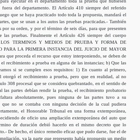
, para ejecutar en el departamento toda la prueba que hubiesen
la fuera del departamento. El Artículo 410 siempre del referido
uego que se haya practicado todo toda la propuesta, mandará el
partes, que se unan a los autos las pruebas practicadas.- También
s por su orden, y por el término de seis días, para que presenten
e las pruebas. Finalmente el Artículo 426 siempre del cuerpo
TO A LOS TERMINOS Y MEDIOS DE PRUEBA Y FORMA DE
O PARA LA PRIMERA INSTANCIA DEL JUICIO DE MAYOR
a que proceda el recurso que estoy interponiendo, se deben de
e el recibimiento a prueba en alguna de las instancias; b) Que las
amos si se cumplen esos requisitos: 1) En cuanto al primero,
otorgó el recibimiento a prueba, pero que en realidad, al no
culo 308 procesal que se considera quebrantado, en el sentido de
l las partes debían rendir la prueba, el recibimiento probatorio
 faltara absolutamente, pues ninguna de las partes tuvo a su
ez que no se contaba con ninguna decisión de la cual pudiera
iertamente, el Honorable Tribunal en una forma extemporánea,
decidiendo de oficio una ampliación extemporánea del auto que
término de duración debió hacerlo en el mismo decreto que lo
nto.- De hecho, el único remedio eficaz que pudo darse, fue el de
 ampliación, ya la parte que represento había propuesto un medio