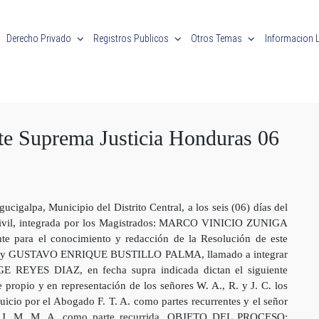
Derecho Privado
Registros Publicos
Otros Temas
Informacion 
te Suprema Justicia Honduras 06
lpa, Municipio del Distrito Central, a los seis (06) días del
 Civil, integrada por los Magistrados: MARCO VINICIO ZUNIGA
para el conocimiento y redacción de la Resolución de este
 y GUSTAVO ENRIQUE BUSTILLO PALMA, llamado a integrar
RGE REYES DIAZ, en fecha supra indicada dictan el siguiente
opio y en representación de los señores W. A., R. y J. C. los
 juicio por el Abogado F. T. A. como partes recurrentes y el señor
ado J. M. M. A. como parte recurrida. OBJETO DEL PROCESO: