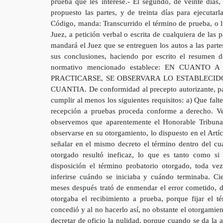
prueba que les interese.- El segundo, de veinte días
propuesto las partes, y de treinta días para ejecutar
Código, manda: Transcurrido el término de prueba, o l
Juez, a petición verbal o escrita de cualquiera de las 
mandará el Juez que se entreguen los autos a las parte
sus conclusiones, haciendo por escrito el resumen d
normativo mencionado establece: EN CUAN
PRACTICARSE, SE OBSERVARA LO ESTABLECID
CUANTIA. De conformidad al precepto autorizante, par
cumplir al menos los siguientes requisitos: a) Que falt
recepción a pruebas proceda conforme a derecho. Ve
observemos que aparentemente el Honorable Tribunal 
observarse en su otorgamiento, lo dispuesto en el Artí
señalar en el mismo decreto el término dentro del cua
otorgado resultó ineficaz, lo que es tanto como si
disposición el término probatorio otorgado, toda v
inferirse cuándo se iniciaba y cuándo terminaba. C
meses después trató de enmendar el error cometido, 
otorgaba el recibimiento a prueba, porque fijar el 
concedió y al no hacerlo así, no obstante el otorgamie
decretar de oficio la nulidad, porque cuando se da la