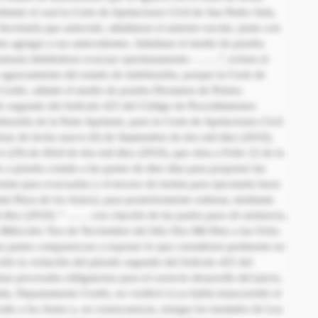
diante el cual la Corte de Apelaciones Civil de San Pedro Sula,
ecretaría que antecede, admítanse el anterior escrito, junto con
an agregar a sus antecedentes. Admítase el medio de prueba
ontraria debiéndose evacuar oportunamente.- ……”, (véase el
 agravamiento del estado de indefensión, porque la Corte de
Cortés, admite el medio de prueba Dictamen de Peritos
afo segundo del Artículo 425 del Código de Procedimientos
fensión de la Parte Apelante, pues la Corte de Apelaciones Civil
uto de fecha nueve (9) de Septiembre de dos mil diez (2010),
e (29) de Abril de dos mil diez (2010), que obra a Folio 22 de la
o a prueba común a las partes de diez días para proponer las
nte para evacuarlas y el tercero de treinta para ejecutarla fuera
a Pieza de los Autos), para posteriormente ordenar, mediante
diez (2010): “ …… con citación de las partes para oír sentencia,
día Miércoles Tres de Noviembre del Año Dos Mil Diez a las Ocho
as partes comparezcan a exponer lo que consideren pertinente en
lo la violación del párrafo segundo del Artículo 425 del
s procesales obligatorias para el correcto desarrollo del juicio,
la, Departamento Cortés, no verificó si ya había transcurrido el
cado a los Autos y, en consecuencia, otorgar los traslados de Ley