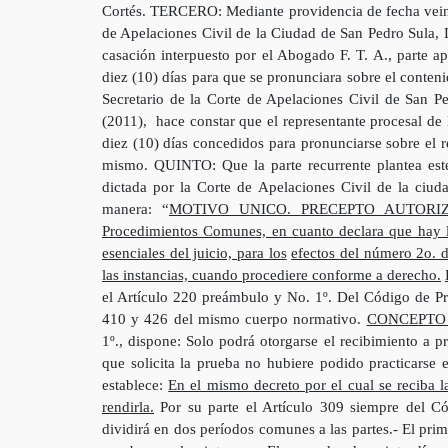
Cortés. TERCERO: Mediante providencia de fecha veint
de Apelaciones Civil de la Ciudad de San Pedro Sula, 
casación interpuesto por el Abogado F. T. A., parte a
diez (10) días para que se pronunciara sobre el cont
Secretario de la Corte de Apelaciones Civil de San Pe
(2011), hace constar que el representante procesal de
diez (10) días concedidos para pronunciarse sobre el 
mismo. QUINTO: Que la parte recurrente plantea est
dictada por la Corte de Apelaciones Civil de la ciud
manera: “
MOTIVO UNICO.
PRECEPTO AUTORIZ
Procedimientos Comunes, en cuanto declara que hay l
esenciales del juicio, para los
efectos del número 2o. d
las instancias, cuando procediere conforme a derecho.
el Artículo 220 preámbulo y No. 1º. Del Código de Pr
410 y 426 del mismo cuerpo normativo.
CONCEPTO 
1º., dispone: Solo podrá otorgarse el recibimiento a p
que solicita la prueba no hubiere podido practicarse 
establece:
En el mismo decreto por el cual se reciba l
rendirla.
Por su parte el Artículo 309 siempre del C
dividirá en dos períodos comunes a las partes.- El prim