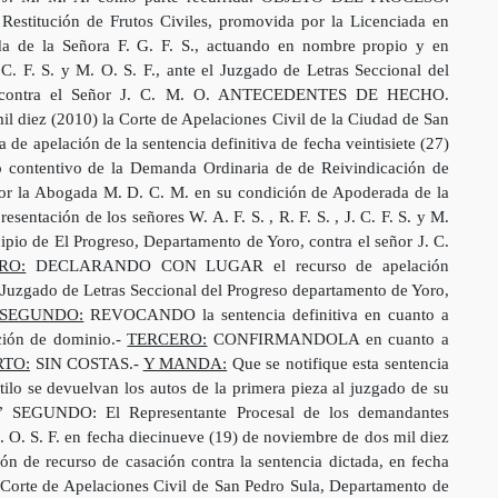
estitución de Frutos Civiles, promovida por la Licenciada en
a de la Señora F. G. F. S., actuando en nombre propio y en
. C. F. S. y M. O. S. F., ante el Juzgado de Letras Seccional del
o, contra el Señor J. C. M. O. ANTECEDENTES DE HECHO.
 diez (2010) la Corte de Apelaciones Civil de la Ciudad de San
de apelación de la sentencia definitiva de fecha veintisiete (27)
io contentivo de la Demanda Ordinaria de de Reivindicación de
por la Abogada M. D. C. M. en su condición de Apoderada de la
sentación de los señores W. A. F. S. , R. F. S. , J. C. F. S. y M.
cipio de El Progreso, Departamento de Yoro, contra el señor J. C.
RO:
DECLARANDO CON LUGAR el recurso de apelación
el Juzgado de Letras Seccional del Progreso departamento de Yoro,
SEGUNDO:
REVOCANDO la sentencia definitiva en cuanto a
ación de dominio.-
TERCERO:
CONFIRMANDOLA en cuanto a
TO:
SIN COSTAS.-
Y MANDA:
Que se notifique esta sentencia
stilo se devuelvan los autos de la primera pieza al juzgado de su
es.” SEGUNDO: El Representante Procesal de los demandantes
 M. O. S. F. en fecha diecinueve (19) de noviembre de dos mil diez
ión de recurso de casación contra la sentencia dictada, en fecha
 Corte de Apelaciones Civil de San Pedro Sula, Departamento de