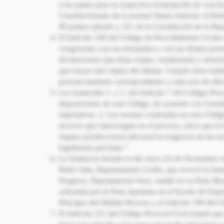
a las partes para su respectiva formulación de conclu
Constitucionales de la normal Tutela Judicial, el Deb
90 primer párrafo y 321 de la Constitución de la Rep
El Artículo 190 del Código de Procedimiento Civiles 
congruentes con las demandas y con las demás prete
declaraciones que éstas exijan, condenando o absolv
que hayan sido objeto del debate. Cuando éstos hubie
pronunciamiento correspondiente a cada uno de ellos
Los numerales 1. y 2. del Artículo 7 del Código Proce
disposiciones de este Código, de acuerdo a la Consti
imperativas. 2. Las normas contenidas en este Código 
terceros que intervengan en el proceso, salvo que la
órgano jurisdiccional adecuará la exigencia de las no
legalmente previstas.”
La Sentencia dictada el día cinco (5) de Noviembre d
Pedro Sula, Departamento Cortés, que revocó la Sent
Progreso, Departamento Yoro, omitió en su Parte Res
solicitada por la Parte Apelante en el Escrito de Exp
Principio del Debido Proceso y al Artículo 190 del C
El Artículo 211 del Código Procesal Civil manda que