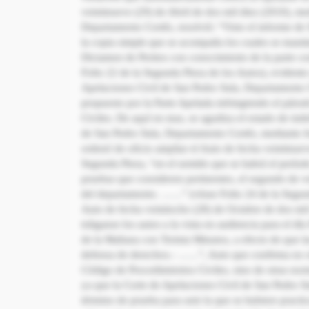
veintinueve
(29) de Abril de dos mil diez (2010), me
Departamento Cortés, resolvió: “Visto el informe de S
la copia simple que se acompaña los cuales se mand
Dictamen de Peritos con conocimiento de la parte c
Folio 22 de la Segunda Pieza de los Autos), evidente
Apelaciones Civil de San Pedro Sula, Departamento 
propuesto por la Parte Apelada infringiendo el párr
Civiles. De aquí en mas, se agudiza el estado de inde
de San Pedro Sula, Departamento Cortés, mediante A
ordenó de oficio ampliar el Auto de fecha veintinuev
Segunda Pieza, “en el sentido que se habrá el períod
pruebas que consideren pertinentes, el segundo de vei
del departamento. ……” (véase Folio 24 de la Segund
Auto de fecha veintiocho (28) de Octubre de dos mil 
tráiganse los autos a la vista en audiencia para el 
de la Mañana con Treinta Minutos, a efecto de que l
defensa de derechos.- ……”, Auto que confirma no só
Código de Procedimientos Civiles, sino de otras norma
ya que la Corte de Apelaciones Civil de San Pedro Su
término de prueba para unir la que se hubiere practi