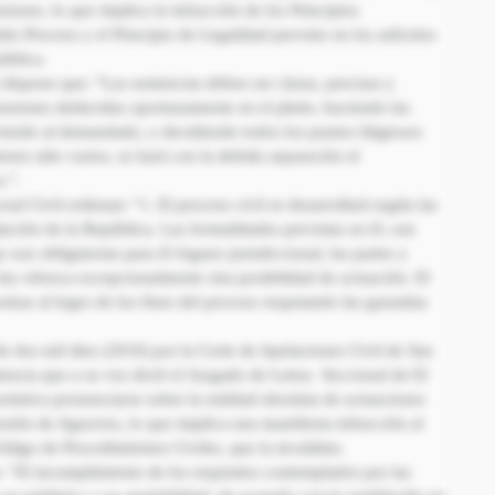
siones, lo que implica la infracción de los Principios
ido Proceso y el Principio de Legalidad previsto en los artículos
ública.
dispone que: “Las sentencias deben ser claras, precisas y
nsiones deducidas oportunamente en el pleito, haciendo las
iendo al demandado, y decidiendo todos los puntos litigiosos
ren sido varios, se hará con la debida separación el
.”.
sal Civil ordenan: “1. El proceso civil se desarrollará según las
tución de la República. Las formalidades previstas en él, son
son obligatorias para él órgano jurisdiccional, las partes y
 ley ofrezca excepcionalmente otra posibilidad de actuación. El
rmas al logro de los fines del proceso respetando las garantías
e dos mil diez (2010) por la Corte de Apelaciones Civil de San
encia que a su vez dictó el Juzgado de Letras Seccional de El
olutiva pronunciarse sobre la nulidad absoluta de actuaciones
resión de Agravios, lo que implica una manifiesta infracción al
ódigo de Procedimientos Civiles, que la invalidan.
: “El incumplimiento de los requisitos contemplados por las