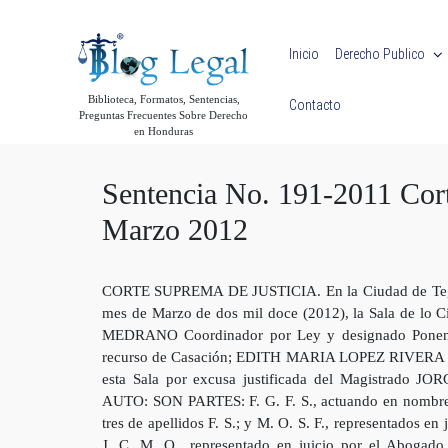
Skip to main content
Inicio
Derecho Publico
Biblioteca, Formatos, Sentencias,
Contacto
Preguntas Frecuentes Sobre Derecho
en Honduras
Sentencia No. 191-2011 Cor
Marzo 2012
CORTE SUPREMA DE JUSTICIA. En la Ciudad de Teguciga
mes de Marzo de dos mil doce (2012), la Sala de lo
MEDRANO Coordinador por Ley y designado Ponente 
recurso de Casación; EDITH MARIA LOPEZ RIVERA
esta Sala por excusa justificada del Magistrado JO
AUTO: SON PARTES: F. G. F. S., actuando en nombre pr
tres de apellidos F. S.; y M. O. S. F., representados en
J. C. M. O., representado en juicio por el Abog