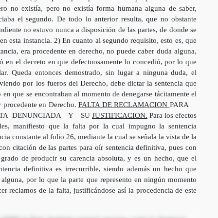
ero no existía, pero no existía forma humana alguna de saber,
iaba el segundo. De todo lo anterior resulta, que no obstante
ondiente no estuvo nunca a disposición de las partes, de donde se
en esta instancia. 2) En cuanto al segundo requisito, esto es, que
stancia, era procedente en derecho, no puede caber duda alguna,
ó en el decreto en que defectuosamente lo concedió, por lo que
lar. Queda entonces demostrado, sin lugar a ninguna duda, el
lviendo por los fueros del Derecho, debe dictar la sentencia que
 en que se encontraban al momento de denegarse tácitamente el
ser procedente en Derecho.
FALTA DE RECLAMACION
PARA
TA DENUNCIADA Y SU
JUSTIFICACION.
Para los efectos
es, manifiesto que la falta por la cual impugno la sentencia
cia constante al folio 26, mediante la cual se señala la vista de la
on citación de las partes para oír sentencia definitiva, pues con
 grado de producir su carencia absoluta, y es un hecho, que el
ntencia definitiva es irrecurrible, siendo además un hecho que
ón alguna, por lo que la parte que represento en ningún momento
er reclamos de la falta, justificándose así la procedencia de este