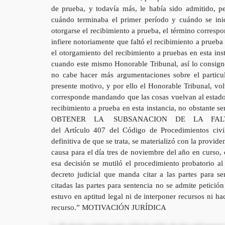
de prueba, y todavía más, le había sido admitido, p
cuándo terminaba el primer período y cuándo se inic
otorgarse el recibimiento a prueba, el término corresp
infiere notoriamente que faltó el recibimiento a prueba 
el otorgamiento del recibimiento a pruebas en esta in
cuando este mismo Honorable Tribunal, así lo consign
no cabe hacer más argumentaciones sobre el particu
presente motivo, y por ello el Honorable Tribunal, vo
corresponde mandando que las cosas vuelvan al estado
recibimiento a prueba en esta instancia, no obstante 
OBTENER LA SUBSANACION DE LA FAL
del Artículo 407 del Código de Procedimientos civil
definitiva de que se trata, se materializó con la providen
causa para el día tres de noviembre del año en curso, c
esa decisión se mutiló el procedimiento probatorio al
decreto judicial que manda citar a las partes para se
citadas las partes para sentencia no se admite petici
estuvo en aptitud legal ni de interponer recursos ni hac
recurso.” MOTIVACIÓN JURÍDICA