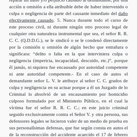
reparar un daño y/o perjuicio causado al demandante, por una
acción u omisión a ella atribuible debe de haber intervenido o
culpa o negligencia de parte del causante inmediato del
daño
efectivamente causado
. 5. Nunca durante todo el curso de
este proceso civil, ni durante ningún otro proceso legal de
cualquier otra naturaleza instrumental que sea, el señor R. R.
C. C. (Q.D.D.G.), se le sindicó o se le condenó directamente
por la comisión u omisión de algún hecho que entrañara o
significara: “delito o falta en la que interviniera culpa o
negligencia (impericia, incapacidad, descuido, etc.)”, porque
él jamás, ni siquiera fue encausado por autoridad competente
ni ante autoridad competente.- En el caso de autos el
demandante señor L. V. le atribuye al señor C. C. grados de
culpa y negligencia en su actuar porque a él un Juzgado de lo
Criminal lo absolvió de un encausamiento por homicidio
culposo formulado por el Ministerio Público, en el cual la
víctima fue el señor R. R. C. C.; en este juicio criminal
seguido exclusivamente contra el Señor V. y otra persona, sus
defensores legales se hicieron valer de un medio de prueba en
sus personalísimas defensas, que fue según consta en autos el
de la reconstrucción del accidente acaecido el 17 de febrero