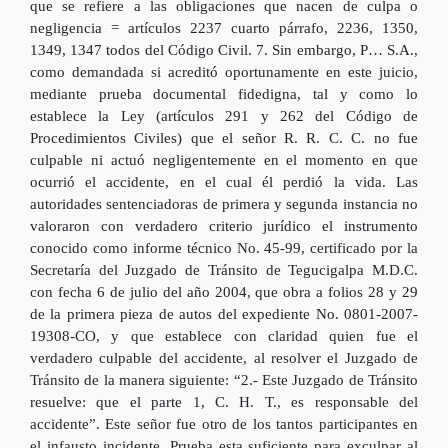
que se refiere a las obligaciones que nacen de culpa o
negligencia = artículos 2237 cuarto párrafo, 2236, 1350,
1349, 1347 todos del Código Civil. 7. Sin embargo, P… S.A.,
como demandada si acreditó oportunamente en este juicio,
mediante prueba documental fidedigna, tal y como lo
establece la Ley (artículos 291 y 262 del Código de
Procedimientos Civiles) que el señor R. R. C. C. no fue
culpable ni actuó negligentemente en el momento en que
ocurrió el accidente, en el cual él perdió la vida. Las
autoridades sentenciadoras de primera y segunda instancia no
valoraron con verdadero criterio jurídico el instrumento
conocido como informe técnico No. 45-99, certificado por la
Secretaría del Juzgado de Tránsito de Tegucigalpa M.D.C.
con fecha 6 de julio del año 2004, que obra a folios 28 y 29
de la primera pieza de autos del expediente No. 0801-2007-
19308-CO, y que establece con claridad quien fue el
verdadero culpable del accidente, al resolver el Juzgado de
Tránsito de la manera siguiente: “2.- Este Juzgado de Tránsito
resuelve: que el parte 1, C. H. T., es responsable del
accidente”. Este señor fue otro de los tantos participantes en
el infausto incidente. Prueba esta suficiente para exculpar al