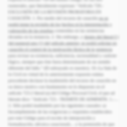
no se
podrá instar la revisión de los
hechos ni la interpretación y
valoración de las pruebas
contenidas en las sentencias
dictadas en la instancia. 2. Sin embargo, y
dentro del literal C)
del numeral uno (1) del
artículo anterior, se podrá solicitar en
casación el control de la motivación fáctica de la
sentencia
para revisar su existencia, suficiencia, racionalidad y carácter
lógico, siempre que éste fuera determinante de un sentido
diferente del fallo.” (El subrayado es nuestro). 10.-La Sala de
lo Civil en virtud de lo anteriormente expuesto estima
procedente declarar la inadmisión del recurso de casación en
su único motivo con fundamento en lo dispuesto en el
artículo 723.2 literal (a) del Código Procesal Civil, el que ad
literam dice: “Artículo 723.- TRÁMITE DE ADMISIÓN. 1.-…
2. Sólo podrá inadmitirlo por las siguientes causales: a)
Incumplimiento de las exigencias y requisitos establecidos
por este Código para el escrito de interposición y
formalización, (técnica casacional)… y la pretensión de que