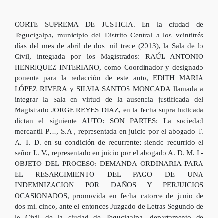
CORTE SUPREMA DE JUSTICIA. En la ciudad de
Tegucigalpa, municipio del Distrito Central a los veintitrés
días del mes de abril de dos mil trece (2013), la Sala de lo
Civil, integrada por los Magistrados: RAÚL ANTONIO
HENRÍQUEZ INTERIANO, como Coordinador y designado
ponente para la redacción de este auto, EDITH MARIA
LÓPEZ RIVERA y SILVIA SANTOS MONCADA llamada a
integrar la Sala en virtud de la ausencia justificada del
Magistrado JORGE REYES DIAZ, en la fecha supra indicada
dictan el siguiente AUTO: SON PARTES: La sociedad
mercantil P…, S.A., representada en juicio por el abogado T.
A. T. D. en su condición de recurrente; siendo recurrido el
señor L. V., representado en juicio por el abogado A. D. M. I.-
OBJETO DEL PROCESO: DEMANDA ORDINARIA PARA
EL RESARCIMIENTO DEL PAGO DE UNA
INDEMNIZACION POR DAÑOS Y PERJUICIOS
OCASIONADOS, promovida en fecha catorce de junio de
dos mil cinco, ante el entonces Juzgado de Letras Segundo de
lo Civil de la ciudad de Tegucigalpa, departamento de