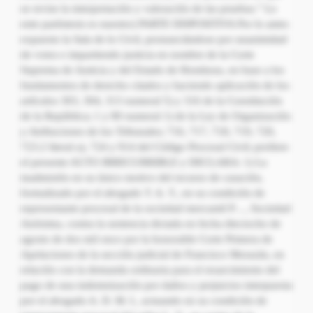
se revise la interpretación y valoración de las pruebas.” Lo
ente paréntesis es nuestro) PARTE DISPOSITIVA Por lo antes
expuesto la Sala de lo Civil, pronunciándose por unanimidad
de votos e impartiendo justicia en nombre de la Corte
Suprema de Justicia y del Estado de Honduras, en base a los
fundamentos de derecho citados y haciendo aplicación de los
artículos 303, 304, 313 numeral 5) y 316 de la Constitución
de la República; 1 y 80 numeral 1) de la Ley de Organización
y Atribuciones de los Tribunales; 716, 717, 718, 719, 720,
723.2 literal a), 724 y 914 del Código Procesal Civil; profiere
el presente AUTO IRRECURRIBLE y DECLARA: 1) La
inadmisión en su único motivo del recurso de casación,
formalizado por el abogado T. A. T., en su condición de
representante procesal de la sociedad mercantil P…, Sociedad
Anónima, contra la sentencia dictada en fecha dieciocho de
agosto de dos mil once por la honorable Corte Primera de
Apelaciones de la sección judicial de Francisco Morazán, en
relación con la demanda ordinaria para el resarcimiento del
pago de una indemnización por daños y perjuicios interpuesta
por el abogado A. D. M. I., actuando en su condición de