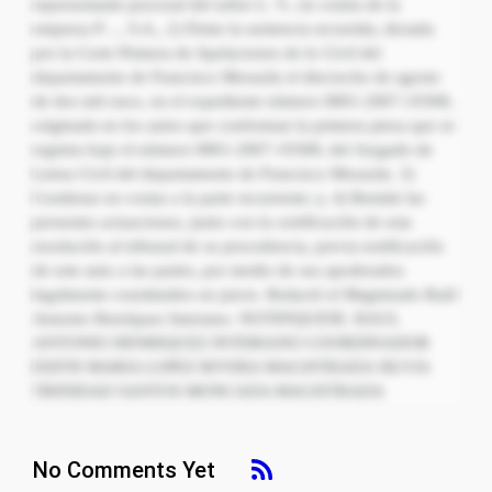
representante procesal del señor L. V., en contra de la
empresa P…, S.A., 2) Firme la sentencia recurrida, dictada
por la Corte Primera de Apelaciones de lo Civil del
departamento de Francisco Morazán el dieciocho de agosto
de dos mil once, en el expediente número 0801-2007-19308,
originada en los autos que conforman la primera pieza que se
registra bajo el número 0801-2007-19308, del Juzgado de
Letras Civil del departamento de Francisco Morazán. 3)
Condenar en costas a la parte recurrente; y, 4) Remitir las
presentes actuaciones, junto con la certificación de esta
resolución al tribunal de su procedencia, previa notificación
de este auto a las partes, por medio de sus apoderados
legalmente constituidos en juicio. Redactó el Magistrado Raúl
Antonio Henríquez Interiano. NOTIFIQUESE. RAUL
ANTONIO HENRIQUEZ INTERIANO COORDINADOR
EDITH MARIA LOPEZ RIVERA MAGISTRADA SILVIA
TRINIDAD SANTOS MONCADA MAGISTRADA
No Comments Yet