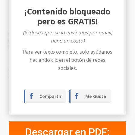
¡Contenido bloqueado
pero es GRATIS!
(Si desea que se lo enviemos por email,
es
AUTENTICA
, por ser la que usa en todos sus actos
tiene un costo)
públicos y privados; por lo que de acuerdo al Artículo 25 del
Código del Notariado,
DOY FE.-
Para ver texto completo, solo ayúdanos
Tegucigalpa, M.D.C., …… de ………. del ……….
haciendo clic en el botón de redes
sociales.
::::::::::::::::::::::::::::::::::::::::::::::::: ULTIMA LINEA
:::::::::::::::::::::::::::::::::::::::::::::::::
Compartir
Me Gusta
Descargar en PDF: