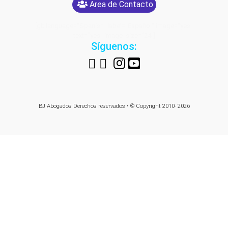
Area de Contacto
[glt language="Spanish" label="Español" image="yes"
text="yes" image_size="24"]
Síguenos:
BJ Abogados
Derechos reservados • © Copyright 2010- 2026