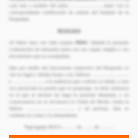
cual esta a nombre del señor ……………….., junto con la
correspondiente certificación de asiento del Instituto de la
Propiedad.
PETICION
Al Señor Juez con todo respeto
PIDO:
Admitir la presente
contestación de demanda junto con sus copias simples y los
documentos que se acompañan.
Que por medio del funcionario respectivo del Despacho se
cite en legal y debida forma a los Señores ……………………
y ……………….., a la audiencia que a efecto se señale, y una
vez practicada la prueba que se proponga, se dicte sentencia
en la que se declare sin lugar la presente demanda, y en
consecuencia no se reconozca la Unión de Hecho contra la
Señora ………………………….. y mi persona. Que se
condene en costas a la demandante.
Tegucigalpa M.D.C., ……. de ……. de ………