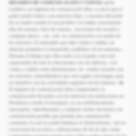
RÉGIMEN DE COMUNICACIÓN Y VISITAS
:
a)
Se
establece un régimen de comunicación libre, es decir que el
padre podrá visitar a sus menores hijos y sacarlos del poder
de su madre cuando le sea posible o se estime conveniente;
días de semana, fines de semana, vacaciones de escuela o
cualquier época, con solo la comunicación a la madre de
los menores. Es entendido que tales visitas o salidas, no
deberán perjudicar el desarrollo académico de los menores.-
Durante el tiempo que ellos estén con el padre, esta será
responsable de todo lo relacionado con sus deberes.- Las
visitas o salidas serán determinados de común acuerdo con
los menores, entendiéndose que será según convengan, para
no interferir con las actividades regulares de los mismos.-
b)
El régimen de comunicación libre comprenderá, la
comunicación del padre con los menores sin restricciones en
Honduras o desde el extranjero, ya sea telefónicamente,
mensajería, videollamadas y cualquier medio electrónico de
comunicación posible que permita una comunicación
constante; el cual no podrá limitarse ni obstaculizarse.-
c)
Las
vacaciones de escuela y celebraciones de fin de año, serán