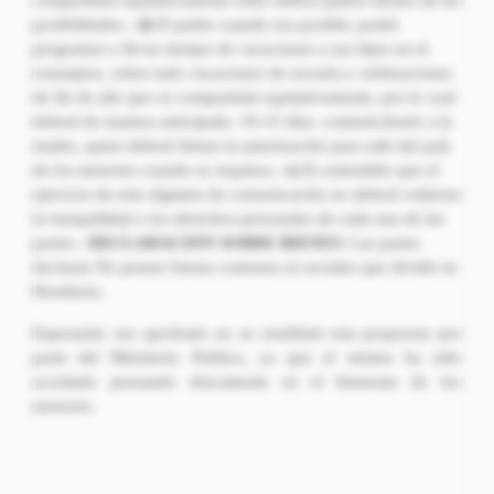
compartidas equitativamente entre ambos padres dentro de las
posibilidades.-
d)
El padre cuando sea posible, podrá
programar y llevar tiempo de vacaciones a sus hijos en el
extranjero, sobre todo vacaciones de escuela y celebraciones
de fin de año que se compartirán equitativamente, por lo cual
deberá de manera anticipada -10-15 días- comunicárselo a la
madre, quien deberá firmar la autorización para salir del país
de los menores cuando se requiera.-
e)
Es entendido que el
ejercicio de este régimen de comunicación no deberá vulnerar
la tranquilidad o los derechos personales de cada una de las
partes.-
DECLARACIÓN SOBRE BIENES:
Las partes
declaran No poseer bienes comunes ni sociales que dividir en
Honduras
.
Esperando sea aprobado en su totalidad esta propuesta por
parte del Ministerio Publico, ya que el mismo ha sido
acordado pensando únicamente en el bienestar de los
menores.