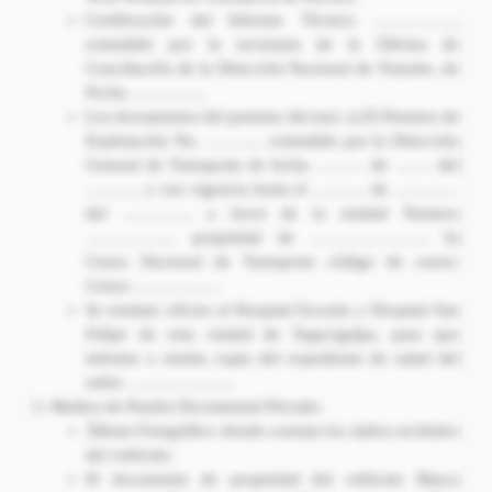
Certificación del Informe Técnico ……………,
extendido por la secretaria de la Oficina de
Conciliación de la Dirección Nacional de Transito, de
Fecha …………..
Los documentos del permiso del taxi: a) El Permiso de
Explotación No. ……….. extendido por la Dirección
General de Transporte de fecha ……… de ……. del
………. y con vigencia hasta el ………. de …………
del …………, a favor de la unidad Numero
…………….. propiedad de …………………. b)
Censo Nacional de Transporte código de censo:
Censo-…………….
Se remitan oficios al Hospital Escuela y Hospital San
Felipe de esta ciudad de Tegucigalpa, para que
informe o remita copia del expediente de salud del
señor ………………..
Medios de Prueba Documental Privado:
Álbum Fotográfico donde constan los daños recibidos
del vehículo.
El documento de propiedad del vehículo Marca