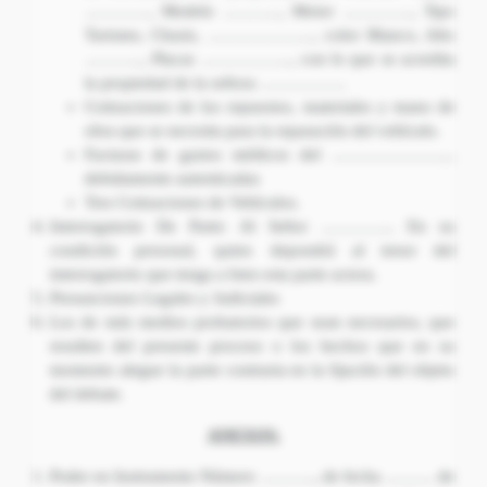
…………, Modelo ……….., Motor …………., Tipo
Turismo, Chasis, ……………….., color Blanco, Año
……….., Placas …………….., con lo que se acredita
la propiedad de la señora …………….
Cotizaciones de los repuestos, materiales y mano de
obra que se necesita para la reparación del vehículo.
Facturas de gastos médicos del …………………..
debidamente autenticadas
Tres Cotizaciones de Vehículos.
Interrogatorio De Parte: Al Señor ………….. En su
condición personal, quien depondrá al tenor del
interrogatorio que tenga a bien esta parte actora.
Presunciones Legales y Judiciales
Los de más medios probatorios que sean necesarios, que
resulten del presente proceso o los hechos que en su
momento alegue la parte contraria en la fijación del objeto
del debate.
ANEXOS.
Poder en Instrumento Número ………., de fecha ……… de