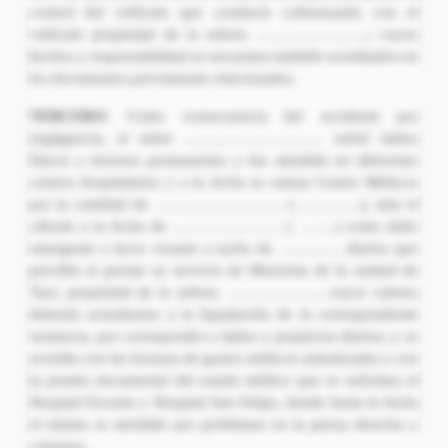
control del vehículo que conducía colisionando con el
vehículo propiedad de la señora …………………..; cuyos
hechos y responsabilidad se encuentra también acreditados en
los documentos previamente relacionados.
TERCERO:
Como consecuencia del accidente por
negligencia, el señor ………………………. sufrió daños
físicos y lesiones permanentes y fue atendido en diferentes
centros hospitalarios y a la fecha se suman Gastos Médicos
por la cantidad de …………………….. (…………..), más el
cálculo a la fecha de …………………. (. …….) como daño
emergente o lucro cesante a razón de …………. diarios que
percibía al prestar su servicio de Motorista de la unidad de
Taxi, propiedad de la señora ………………., cuyos valores
deberán actualizarse a la liquidación de la correspondiente
sentencia, por corresponder a daños y perjuicios diarios; y se
acredita con las facturas de gastos médicos autenticadas y con
la prueba documental del estado médico que se solicitara al
Hospital Escuela y Hospital San Felipe, donde hasta la fecha
el mismo es atendido por problemas en la pierna derecha y
columna.