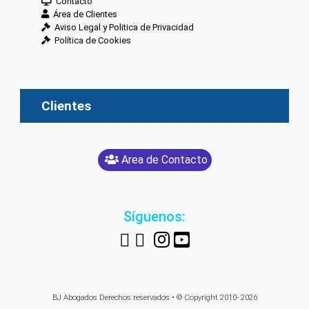
Contacto
Área de Clientes
Aviso Legal y Politica de Privacidad
Política de Cookies
Clientes
Area de Contacto
[glt language="Spanish" label="Español" image="yes"
text="yes" image_size="24"]
Síguenos:
BJ Abogados
Derechos reservados • © Copyright 2010- 2026