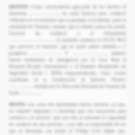
QUINTO:
Como circunstancia agravante de los hechos el
motorista ……………….., no tenía licencia para conducir
vehículos en el momento que se produjo el accidente, pues la
autoridad de Transito constato que el mismo nunca ha tenido
Licencia de conducir y el demandado
…………………………, le permitía conducir el AUTO BUS
que provocó el siniestro, que le causó daños también a 2
pasajeros: ……………….. Y ………………….., quienes
fueron trasladados de emergencia por La Cruz Roja al
Hospital Escuela Universitario y al Instituto Hondureño de
Seguridad Social ( IHSS) respectivamente; como consta
acreditado en la Certificación de Informe Técnico
……………. emitido por la Dirección Nacional de Transito de
fecha …………..
SEXTO:
Los actos del demandado fueron dolosos, ya que,
no requirió requisitos a sabiendas que son necesarios para
conducir o la licencia -que con ello se presume la capacidad
de conducir de una persona- y por ello es responsable de los
que se demanda con forme al Código Civil señala que: