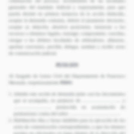
culminación del proceso, invistiéndolo de las facultades
generales del mandato Judicial y expresamente, para que
pueda desistir en primera instancia de la acción deducida,
aceptar la demanda contraria, deferir el juramento decisorio,
aceptar su delación, absolver posiciones, renunciar a los
recursos o términos legales, transigir, comprometer, conciliar,
otorgar a los árbitros facultades de arbitradores, allanarse,
aprobar convenios, percibir, delegar, sustituir y recibir actos
de comunicación judicial.
PETICIÓN
Al Juzgado de Letras Civil del Departamento de Francisco
Morazán, respetuosamente
PIDO:
Admitir este escrito de demanda junto con los documentos
que se acompaña, en perjuicio de …………………….. y
……………………, promovida en acumulación de
pretensiones contra del señor …………………………….
Habilitación días y horas inhábiles para la ejecución de los
actos de comunicación correspondientes, y que los mismos
puedan ser efectuados en lugar distinto de la dirección del