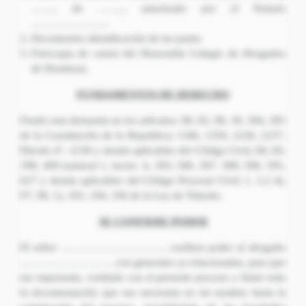
…….. de …….., autorizado por el Notario
…………………..
Documentos identificación de las partes
Fotocopia de carnet del Honorable Colegio de Abogados
de Honduras.
FUNDAMENTOS DE DERECHO
Fundo esta demanda en los artículos: 80, 82, 90, 30, 304, 305
de la Constitución de la Republica; 1346, 1350, 2236, 2237,
Párrafo 4°, 2238 y demás aplicables del Código Civil; 68, 69,
398, 400 numeral 1, inciso h, 583, 586, 587, 588, 590, 595,
627 y demás aplicables del Código Procesal Civil; 1, 2.2 d),
97, 98, 1), 103, 104, 106 de la Ley de Tránsito.
SE CONFIERE PODER
El señor …………………………. confiere poder al abogado
……………………… con generales ya relacionadas, para que
me represente, continúe con el presente proceso y firme toda
la documentación que sea necesaria en mi nombre hasta la