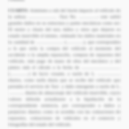
CUARTO:
Asimismo a raíz del fuerte impacto al vehículo de
la señora ……………….. -Taxi No. ………….- este sufrió
grandes daños en su estructura y partes mecánicas como ser:
El motor y chasis del taxi, daños y otros que dejaron es
estado inservible el mismo, estimado los daños materiales en
la cantidad de ………………. (…………), que corresponden
a lo que sería la compra del vehículo al momento del
accidente o la amplia reparación, compras de repuestos del
vehículo, más pago de mano de obra del mecánico y del
pintor; más el cálculo a la fecha de ………………………
(………….) de lucro cesante, a razón de L. …………….
diarios, como tarifa diaria que se recibe del vehículo que
prestaba el servicio de Taxi y daño emergente a razón de L.
……….. diarios de almacenaje del vehículo inservible, cuyos
valores deberán actualizarse a la liquidación de la
correspondiente sentencia, por corresponder a daños y
perjuicios diarios; como se acredita con las cotizaciones de
repuestos, cotizaciones de vehículos en el comercio y
fotografías del estado del vehículo.