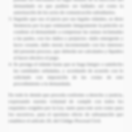
demandado en que pudiere ser hallado; así como la
autorización de los actos de comunicación subsidiarios.
Seguido que sea el juicio por sus legales trámites, se dicte
Sentencia por la que estimando íntegramente la petición se
condene al demandado a compensar las sumas reclamadas
a las partes, con los daños y perjuicios -daño emergente y
lucro cesante, daño moral, incrementado con los intereses
del presente proceso, que deberán ser calculados y líquidos
al hacer efectivo el pago.
Se prosiga el trámite hasta que se haga íntegro o satisfecho
las cantidades señaladas, y acordando de acuerdo con lo
solicitado con imposición de las costas de este
procedimiento a la demandada.
En todo lo demás que proceda conforme a derecho y justicia,
expresando nuestra voluntad de cumplir con todos los
requisitos exigidos por la Ley, tanto para este acto como para
los sucesivos, para el oportuno efecto de subsanación que
establece el artículo 20, del Código Procesal Civil.