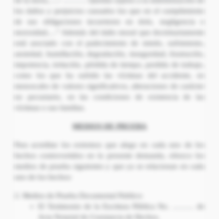
de la mora,….- ………. Quedan sujetos a la indemnización de
los daños y perjuicios causados los que en el cumplimiento
de sus obligaciones incurrieren en dolo, negligencia o
morosidad,…” Además del daño moral que doctrinariamente
está asociado con el padecimiento de miedo, sufrimiento,
ansiedad, humillación, degradación, inseguridad, frustración,
impotencia, irritación, pérdida de tiempo, perdida de trabajo,
como los que ha sufrido las víctimas del accidente, en
menoscabo de valores significativos, alteraciones de carácter
no pecuniario, en las condiciones de existencia de las
víctimas o sus familias.
MEDIOS DE PRUEBA
Para acreditar los extremos que alego en cada uno de los
hechos controvertidos en la presente demanda, ofrezco los
medios de prueba siguientes y que ya se relacionan en cada
uno de los hechos:
Medios de Prueba Documental Publico:
El Testimonio de la Escritura Pública No. ……… de
Acta Notarial de Constancia de Hechos.