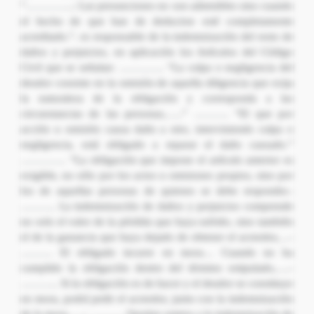
“…………..: Las presunciones no son admisibles sino cuando
el hecho de que han de deducirse esté completamente
acreditado.”. es responsable de la indemnización del resto de
daños y perjuicios, en aplicación los Artículos del Código
Civil que se señalan: …………. “La culpa o negligencia del
deudor consiste en la omisión de aquella diligencia que exija
la naturaleza de la obligación y corresponda a las
circunstancias de las personas,…..” ………. “El que por
acción u omisión causa daño a otro, interviniendo culpa o
negligencia, está obligado a reparar el daño causado.”
…………. “La obligación que impone el artículo anterior es
exigible, no sólo por los actos u omisiones propios, sino por
los de aquellas personas de quienes se debe responder.-
………. La indemnización de daños y perjuicios comprende
no solo el valor de la pérdida que haya sufrido, sino también
el de la ganancia que haya dejado de obtener el acreedor,…-
……… El obligado incurre en mora… Cuando no ha
cumplido la obligación dentro del término estipulado,….-
……….. Si la obligación es de hacer y el deudor se constituye
en mora, podrá pedir el acreedor, junto con la indemnización