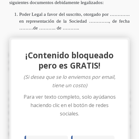
siguientes documentos debidamente legalizados:
Poder Legal a favor del suscrito, otorgado por ………….
en representación de la Sociedad …………., de fecha
………de ……….. de ………..
¡Contenido bloqueado
Lo anterior, a fin de que dichos documentos sean agregados
al expediente de la marca denominada “…………..” bajo la
pero es GRATIS!
solicitud de registro relacionada.
(Si desea que se lo enviemos por email,
PETICION
tiene un costo)
Al señor Registrador de la Propiedad Industrial reiterándole
Para ver texto completo, solo ayúdanos
mi respeto
PIDO:
Admitir le presente escrito, junto con los
haciendo clic en el botón de redes
documentos que se acompañan, tenerme como apoderado
legal de la empresa relacionada y personado en las presentes
sociales.
actuaciones, darle el trámite de ley correspondiente,
resolviendo de conformidad y ordenando la continuación del
proceso de registro relacionado.