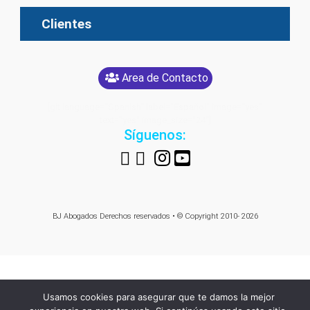
Clientes
Area de Contacto
[glt language="Spanish" label="Español" image="yes"
text="yes" image_size="24"]
Síguenos:
BJ Abogados
Derechos reservados • © Copyright 2010- 2026
Usamos cookies para asegurar que te damos la mejor