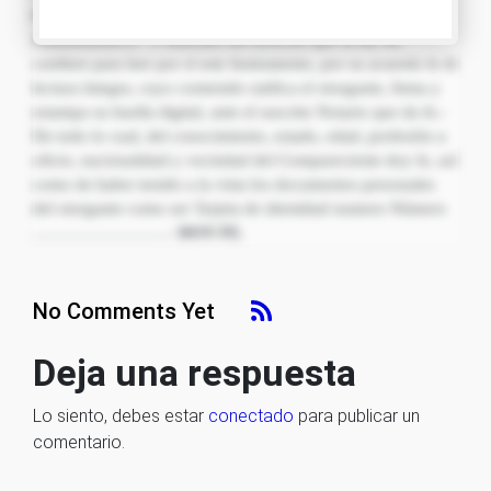
Civil y el artículo 57 de la Ley de Procedimiento
Administrativo.- Y enterado del derecho que la ley les
confiere para leer por sí este Instrumento, por su acuerdo le di
lectura íntegra, cuyo contenido ratifica el otorgante, firma y
estampa su huella digital, ante el suscrito Notario que da fe.-
De todo lo cual, del conocimiento, estado, edad, profesión u
oficio, nacionalidad y vecindad del Compareciente doy fe, así
como de haber tenido a la vista los documentos personales
del otorgante como ser Tarjeta de identidad numero Número
…………………….-
DOY FE.
No Comments Yet
Deja una respuesta
Lo siento, debes estar
conectado
para publicar un
comentario.