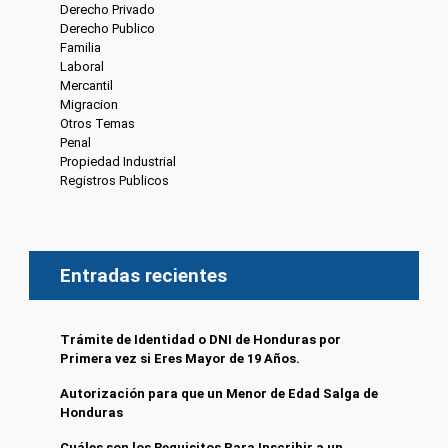
Derecho Privado
(6)
Derecho Publico
(13)
Familia
(20)
Laboral
(7)
Mercantil
(4)
Migracion
(10)
Otros Temas
(8)
Penal
(4)
Propiedad Industrial
(3)
Registros Publicos
(13)
Entradas recientes
Trámite de Identidad o DNI de Honduras por
Primera vez si Eres Mayor de 19 Años.
Autorización para que un Menor de Edad Salga de
Honduras
Cuáles son los Requisitos Para Inscribir a un