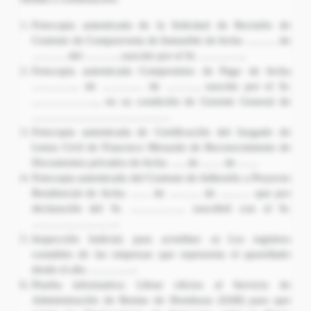
Fotocopia autenticada de la Solicitud de Recisión de
Contrato de Compraventa de Inmueble de fecha ……… de
………. del ………, suscrito por el Sr. …………..
Fotocopia autenticada Compromiso de Pago de fecha
………….. de ………… de ………, suscrito por el Sr.
………………., en su condición de Gerente General de
………………………………….
Fotocopia autenticada de Certificación del Juzgado de
Letras Civil de Francisco Morazán de Reconocimiento de
Documentos privados de fecha ….. de …… de ……
Fotocopia autenticada del Contrato de Adhesión a Proyecto
Residencial de fecha …… de ……… de ……… que por
declaración del Sr. ……………. suscribió con el Sr.
……………………-
Inspección Judicial, para acreditar: a) Los registros
contables de las empresas que representa el querellado
desde el año ………….-
Prueba informativa: Librar oficios al Servicio de
Administración de Rentas de Honduras (SAR) para que