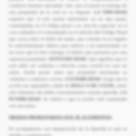
conducta humana ejecutada, este caso el pactar la entrega de
una propiedad de la cual no se dispone.
LA TIPICIDAD
requiere que el acto pueda subsumirse en un tipo penal,
contemplado en el código penal o en una ley especial, en el
caso subjudice el contemplado en el artículo del Código Penal
que versa sobre el delito de estafa, que consiste en el engaño
lo suficientemente idóneo para inducir a mi representado en
un error que le hizo entregar el dinero que pactaron por una
supuesta propiedad.
ANTIJURICIDAD:
Que significa que el
acto debe ser contrario a derecho como ocurrió en caso de
autos, donde pactar sobre una propiedad inexistente es
violentar o contrario a la ley.
CULPABILIDAD:
Exige que la
acción sea imputable a título de
DOLO O DE CULPA
, sobre
este elemento del delito concentraremos nuestra querella.
LA
PUNIBILIDAD:
Se refiere a que la acción esté conminada
con una pena.-
MEDIOS PROBATORIOS QUE SE ACOMPAÑAN
Se acompañaron con interposición de la Querella lo que se
detalla a continuación: