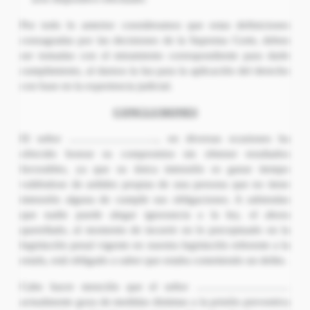
Por todo lo anterior consideramos que estas definiciones
consagradas por las decisiones de la Suprema Corte, deben
ser tomadas con el miramiento correspondiente para darle
cumplimiento, al darnos la luz para la aplicación del derecho
con base en la experiencia judicial.
CONCLUSIONES
El señor …………………….., en diversas ocasiones ha
ofrecido honrar su compromiso sin obtener resultados
favorables, ya que su única intensión es ganar tiempo
valiéndose de ardides propias de una persona que no tiene
intensión alguna de cumplir sus obligaciones. A sabiendas
que nadie puede alegar ignorancia a la ley, el ahora
querellado, al momento de incurrir en lo preceptuado en la
legislación penal vigente en nuestra legislación referente a la
estafa, está obligado a saber que estaba cometiendo un delito.
Cabe hacer mención que el señor ………………………
actualmente goza de medidas distintas a la prisión preventiva