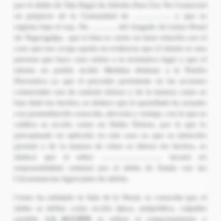
por el delito de Tala Ilegal de Arboles Para Uso No Comercial
en perjuicio de la Comunidad de …………… y que se
registra bajo el exp. No. ………. del Juzgado de Letras Penal
de Tegucigalpa, que si bien es cierto no tiene relación con el
caso que nos ocupa queda en evidencia que el mismo es una
persona que hace caso omiso a la normativa legal y que el
mismo no podría recibir Medidas distintas a la Prisión
Preventiva ya que el proceder persistente en las acciones
comerciales son de carácter doloso y de la manera como se
han dado los hechos, se deduce que el querellado ha actuado
con premeditación conocida, alevosía y ventaja, con lo que se
califica su acción como un Delito Doloso, por lo que lo
preceptuado no aplicaría en este caso ya que su intención
persiste y de la manera de cómo se dieron los hechos, se
deduce que el señor ……………………. incurre en
responsabilidad criminal por el delito de Estafa con las
Circunstancias Agravantes de mérito.
Como ha señalado la Sala de lo Penal, es conocida que el
delito se define como acción típica, antijurídica, culpable
punible.
LA ACCIÓN
se refiere al comportamiento o