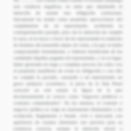
No. ………, ese comete estafa cuando el acusado despliega
una conducta engañosa, en tanto que simulando la
intención de asumir una obligación contractual,
únicamente ha tenido como propósito aprovecharse del
cumplimiento de mi representado, recibiendo la
contraprestación pactada, pero sin la intención de cumplir
la suya, al no hacer a favor de mi representado la tradición
de dominio del inmueble objeto de venta, a la que se había
comprometido formalmente, y haberse beneficiado de las
cantidades líquidas pagadas mi representado, y en su lugar,
haber generado un largo y complejo proceso de cobro con
el propósito manifiesto de evitar su obligación y con ello
no cumplir lo pactado, causando a mi representado un
grave perjuicio económico. A juicio de la Sala Penal
concurre en este asunto la figura de lo que
doctrinariamente se conoce como “negocios jurídicos o
contratos criminalizados”. En los mismos, el contrato o
negocio jurídico se erige en instrumento disimulador y de
ocultación, fingimiento y fraude, civil o mercantil, con
apariencia de cuantos elementos son precisos para su
existencia correcta, aunque la intención inicial o