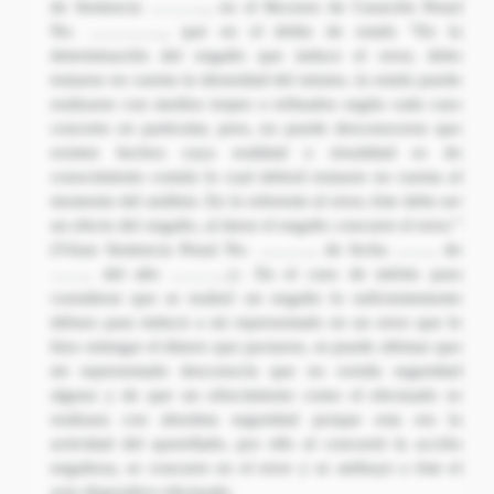
de Sentencia ……….., en el Recurso de Casación Penal
No. ………….., que en el delito de estafa “En la
determinación del engaño que induce el error, debe
tomarse en cuenta la idoneidad del mismo, la estafa puede
realizarse con medios torpes o refinados según cada caso
concreto en particular, pero, no puede desconocerse que
existen hechos cuya realidad o irrealidad es de
conocimiento común lo cual deberá tomarse en cuenta al
momento del análisis. En lo referente al error, éste debe ser
un efecto del engaño, al darse el engaño concurre el error.”
(Véase Sentencia Penal No. ……….. de fecha …….. de
…….. del año ………..).- En el caso de mérito para
considerar que se realizó un engaño lo suficientemente
idóneo para inducir a mi representado en un error que le
hizo entregar el dinero que pactaron, se puede afirmar que
mi representado desconocía que no existía seguridad
alguna y de que un ofrecimiento como el efectuado se
realizara con absoluta seguridad porque esta era la
actividad del querellado, por ello al concurrir la acción
engañosa, se concurre en el error y se atribuye a éste el
acto dispositivo efectuado.