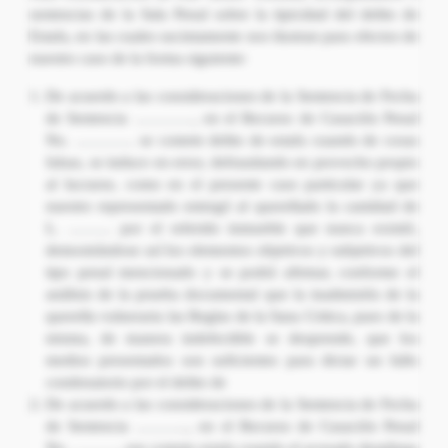
sentencias de la Sala Penal sobre la tipicidad del delito de
Estafa, en las cuales sucintamente nos ilustran para efectos de
nuestro caso de la forma siguiente:
De acuerdo a las consideraciones de la Sentencia de Fecha
de Sentencia …………, en el Recurso de Casación Penal
No. ………… se comete delito de estafa cuando de cosas
falsas, se induce en error, defraudando en provecho propio
al lucrarse, como en el presente caso particular ya que
nuestro representado entregó al querellado la cantidad de
L. ……… por el referido inmueble que nunca existió,
demostrándose así los elementos objetivos y subjetivos del
tipo penal mencionado y se podrá afirmar, conforme el
análisis de la prueba documental que la inadmisión de la
querella vulneraria las Reglas de la Sana Critica, pues de la
misma, de manera indefectible se desprende, que los
medios presentados son suficientes para dictar un fallo
condenatorio por el delito de
De acuerdo a las consideraciones de la Sentencia de Fecha
de Sentencia ……….., en el Recurso de Casación Penal