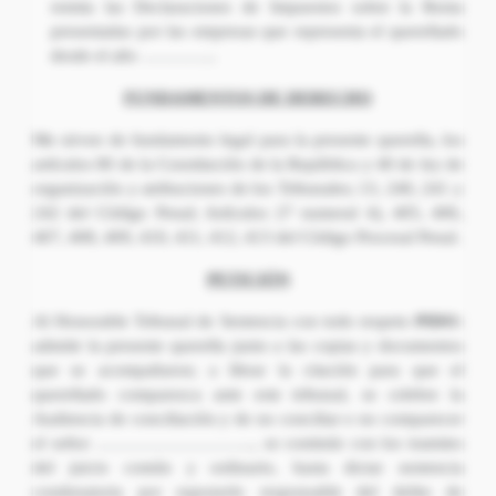
remita las Declaraciones de Impuestos sobre la Renta
presentadas por las empresas que representa el querellado
desde el año …………..
FUNDAMENTOS DE DERECHO
Me sirven de fundamento legal para la presente querella, los
artículos 80 de la Constitución de la República y 40 de ley de
organización y atribuciones de los Tribunales; 13, 240, 241 y
242 del Código Penal; Artículos 27 numeral 4), 405, 406,
407, 408, 409, 410, 411, 412, 413 del Código Procesal Penal.
PETICIÓN
Al Honorable Tribunal de Sentencia con todo respeto
PIDO:
admitir la presente querella junto a las copias y documentos
que se acompañaron; a librar la citación para que el
querellado comparezca ante este tribunal, se celebre la
Audiencia de conciliación y de no conciliar o no comparecer
el señor ……………………….., se continúe con los tramites
del juicio común y ordinario, hasta dictar sentencia
condenatoria por suponerlo responsable del delito de