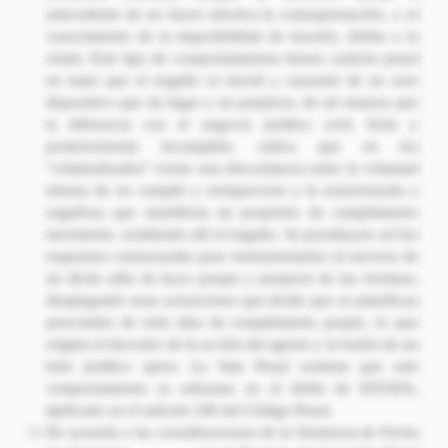
antecedente de no hacer efectiva la contraprestación, o el
conocimiento de la imposibilidad de hacerlo, define a la
estafa. Este tipo de comportamientos tienen carácter penal
en tanto que el engaño es inicial y causante de un acto
dispositivo que da lugar a un perjuicio, de tal manera que
la diferencia con el negocio jurídico civil, lícito y
posteriormente incumplido, radica que en los
“criminalizados” existe una discordancia entre la voluntad
interna de no cumplir y enriquecerse y la exteriorizada y
engañosa que manifiesta un propósito de cumplimiento
inexistente, residiendo ahí el engaño. Se prostituyen así los
esquemas contractuales para instrumentarlos al servicio de
un ilícito afán de lucro propio y perjuicio de las víctimas,
desplegando unas actuaciones que desde que se planifican
prescinden de toda idea de cumplimiento propio, lo que
origina el desvalor de la acción del agente y la lesión de un
bien jurídico ajeno. La Sala Penal sostiene que este
comportamiento se subsume en el delito de ESTAFA,
tipificado en el artículo 240 del Código Penal.
De acuerdo a las consideraciones de la Sentencia de Fecha