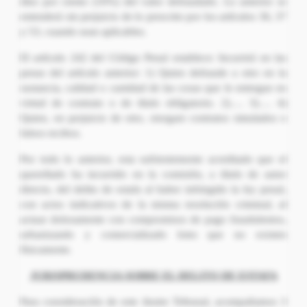
diez por ciento (10%) del valor defraudado. Lo anterior se
entenderá sin perjuicio de lo prescrito por los artículos 36, 37
y 53, cuando sean aplicables.
El artículo 242 del Código Penal establece: Incurrirá en las
penas del artículo anterior: 1) Quien defraude a otro en la
sustancia, calidad o cantidad de las cosas que le entregue en
virtud de contrato o de título obligatorio. 2)…. 3)…. 4)
Quien, en perjuicio de otro, otorgare contratos simulados o
falsos recibos.
Por todo lo anterior, esta sufrientemente acreditado que el
querellado ha incurrido en la comisión, a título de autor
directo, del delito de estafa al haber infringido la ley penal,
con actos indicativos de la misma resolución criminal, al
actuar dolosamente con compromisos de pago fraudulentos,
urbanizando y comercializado lotes que no existen
físicamente.
JURISPRUDENCIA SOBRE EL DELITO DE ESTAFA
Para consideración de este ilustre Tribunal, acompañamos 3