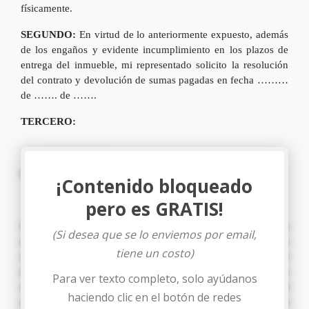
físicamente.
SEGUNDO:
En virtud de lo anteriormente expuesto, además
de los engaños y evidente incumplimiento en los plazos de
entrega del inmueble, mi representado solicito la resolución
del contrato y devolución de sumas pagadas en fecha ………
de ……. de …….
TERCERO:
……………………….
CUARTO:
………………………….
¡Contenido bloqueado
RESPONSABILIDAD CRIMINAL DEL ACUSADO
pero es GRATIS!
El artículo 13 del Código Penal vigente en nuestra legislación
(Si desea que se lo enviemos por email,
tipifica en su primer y segundo párrafo: El delito puede ser
tiene un costo)
realizado por acción o por omisión y necesariamente debe ser
doloso o culposo.- El delito es doloso, cuando el resultado
Para ver texto completo, solo ayúdanos
responde a la intención que se tuvo al ejecutarlo o cuando el
haciendo clic en el botón de redes
autor sabe, o está obligado a saber, que como consecuencia