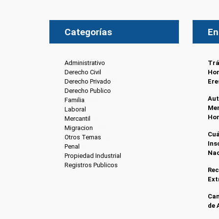
Categorías
En
Administrativo
(6)
Trá
Derecho Civil
(8)
Hon
Derecho Privado
(6)
Ere
Derecho Publico
(13)
Aut
Familia
(20)
Men
Laboral
(7)
Ho
Mercantil
(4)
Migracion
(10)
Cuá
Otros Temas
(8)
Ins
Penal
(4)
Nac
Propiedad Industrial
(3)
Registros Publicos
(13)
Rec
Ext
Can
de 