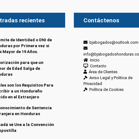
tradas recientes
Contáctenos
mite de Identidad o DNI de
bjabogados@outlook.com
duras por Primera vez si
s Mayor de 19 Años.
info@bjabogadoshonduras.c
Inicio
orización para que un
Contacto
or de Edad Salga de
Área de Clientes
nduras
Aviso Legal y Politica de
Privacidad
les son los Requisitos Para
Política de Cookies
cribir a un Hondureño
ido en el Extranjero
onocimiento de Sentencia
ranjera en Honduras
adá sé Une a la Convención
Apostilla