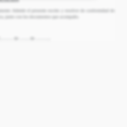
mente: Admitir el presente escrito y resolver de conformidad de
lica, junto con los documentos que acompaño.
D.C……… de ……. de ………..