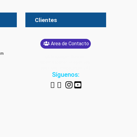
Clientes
Area de Contacto
om
[glt language="Spanish"
label="Español" image="yes"
text="yes" image_size="24"]
Síguenos: