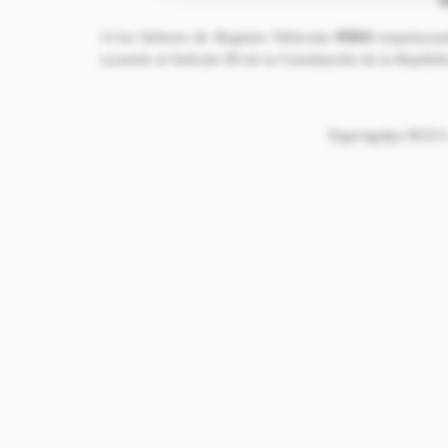
A los Señores de Registro Vehicular
PIDO
respetuosa
acuerdo al Artículo 80 de la Constitución de la Repúb
Tegucigalpa M.