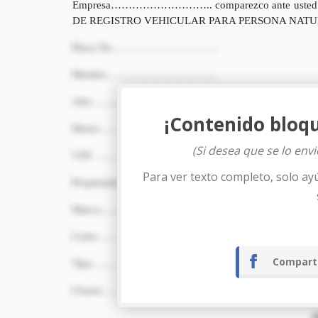
Empresa……………………….. comparezco ante usted s
DE REGISTRO VEHICULAR PARA PERSONA NATURAL del 
Placa No…………………………
Modelo………………………….
Año……………………………..
¡Contenido bloq
Motor……………………………
(Si desea que se lo env
VIN ……………………………..
Para ver texto completo, solo ay
Propietario Actual……………….
Marca……………………………
Color……………………………
Compart
Tipo…………………………….
Chasis………………………….