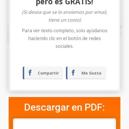
pero es GRATIS!
(Si desea que se lo enviemos por email,
PETICION
tiene un costo)
Al Señor Juez reiterándole mi respeto
PIDO:
Admitir el
Para ver texto completo, solo ayúdanos
presente escrito, darle el trámite de ley correspondiente y en
haciendo clic en el botón de redes
definitiva resolver de conformidad.
sociales.
Tegucigalpa M.D.C……… de ……. de ………..
Compartir
Me Gusta
Descargar en PDF: