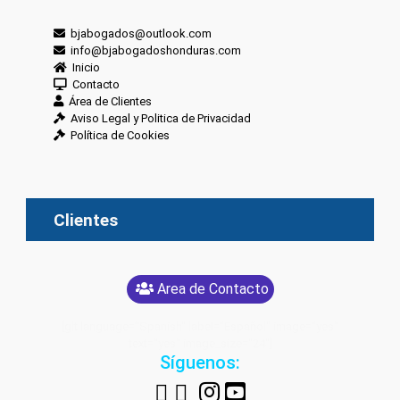
bjabogados@outlook.com
info@bjabogadoshonduras.com
Inicio
Contacto
Área de Clientes
Aviso Legal y Politica de Privacidad
Política de Cookies
Clientes
Area de Contacto
[glt language="Spanish" label="Español" image="yes"
text="yes" image_size="24"]
Síguenos: