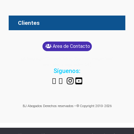
Clientes
Area de Contacto
[glt language="Spanish" label="Español" image="yes"
text="yes" image_size="24"]
Síguenos:
BJ Abogados
Derechos reservados • © Copyright 2010- 2026