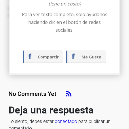
tiene un costo)
Con todo respeto al señor Director, Admitir la siguiente
Para ver texto completo, solo ayúdanos
documentación y resolver de conformidad.
haciendo clic en el botón de redes
Tegucigalpa M.D.C……… de ……. de ………..
sociales.
Compartir
Me Gusta
No Comments Yet
Deja una respuesta
Lo siento, debes estar
conectado
para publicar un
comentario.