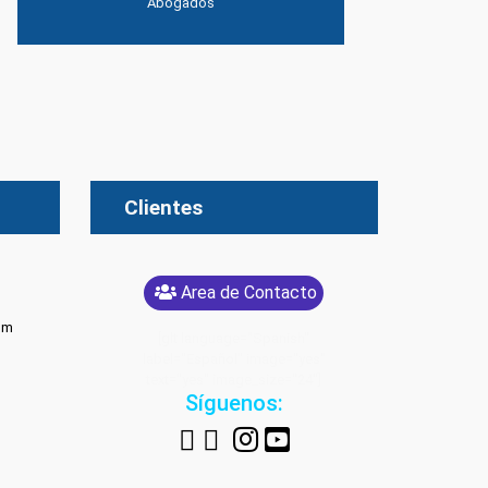
Clientes
Area de Contacto
om
[glt language="Spanish"
label="Español" image="yes"
text="yes" image_size="24"]
Síguenos: