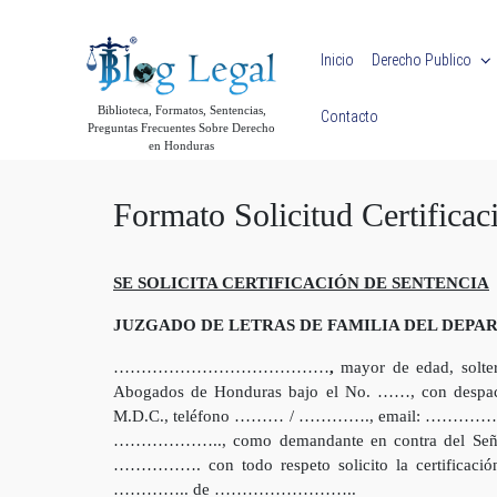
Skip to main content
Inicio
Derecho Publico
Biblioteca, Formatos, Sentencias,
Contacto
Preguntas Frecuentes Sobre Derecho
en Honduras
Formato Solicitud Certifica
SE SOLICITA CERTIFICACIÓN DE SENTENCIA
JUZGADO DE LETRAS DE FAMILIA DEL DEP
…………………………………
,
mayor de edad, solter
Abogados de Honduras bajo el No. ……, con des
M.D.C., teléfono ……… / …………., email: ……………… ac
……………….., como demandante en contra del Se
……………. con todo respeto solicito la certificación
………….. de ……………………..