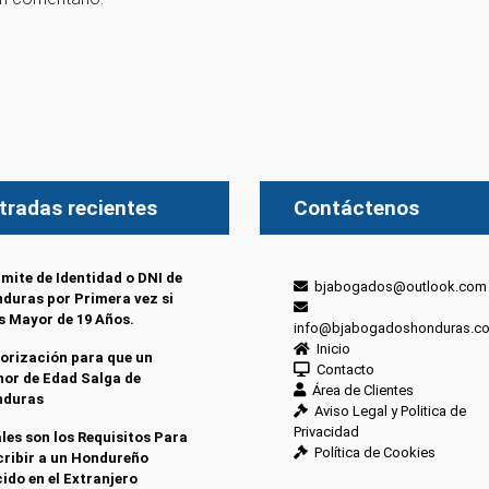
tradas recientes
Contáctenos
mite de Identidad o DNI de
bjabogados@outlook.com
duras por Primera vez si
s Mayor de 19 Años.
info@bjabogadoshonduras.c
Inicio
orización para que un
Contacto
or de Edad Salga de
Área de Clientes
nduras
Aviso Legal y Politica de
Privacidad
les son los Requisitos Para
Política de Cookies
cribir a un Hondureño
ido en el Extranjero