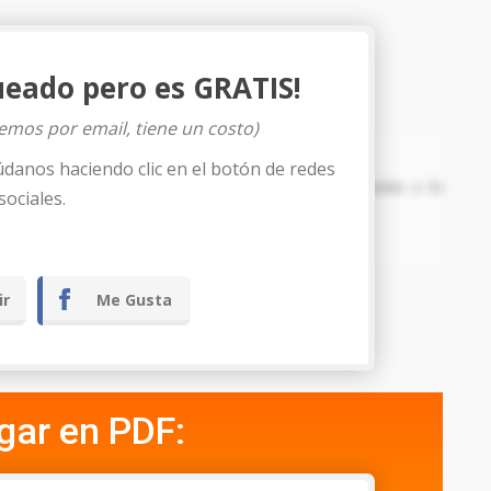
ueado pero es GRATIS!
iemos por email, tiene un costo)
PETICION
údanos haciendo clic en el botón de redes
citando admitir el presente escrito y resolver conforme a lo
sociales.
D.C., ……. de ……. de ………
ir
Me Gusta
gar en PDF: