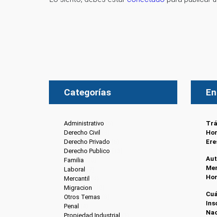
Categorías
En
Administrativo
(6)
Trá
Derecho Civil
(8)
Hon
Derecho Privado
(6)
Ere
Derecho Publico
(13)
Aut
Familia
(20)
Men
Laboral
(7)
Ho
Mercantil
(4)
Migracion
(10)
Cuá
Otros Temas
(8)
Ins
Penal
(4)
Nac
Propiedad Industrial
(3)