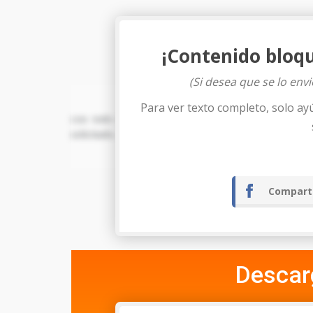
¡Contenido bloq
(Si desea que se lo env
Para ver texto completo, solo ay
con todo respeto comparezco ante usted Señor; soli
solicitado.
Tegucigalpa M.
Compart
Descar