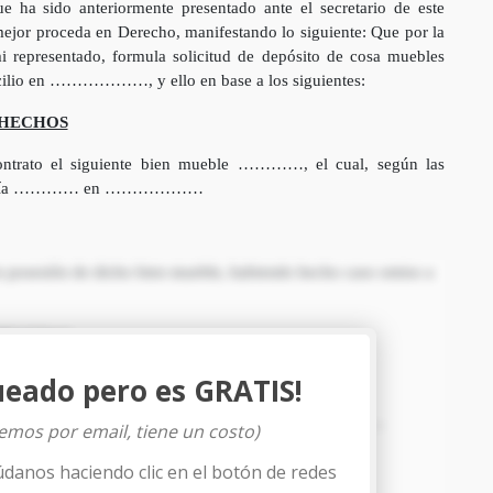
ha sido anteriormente presentado ante el secretario de este
jor proceda en Derecho, manifestando lo siguiente: Que por la
mi representado, formula solicitud de depósito de cosa muebles
io en ………………, y ello en base a los siguientes:
HECHOS
ontrato el siguiente bien mueble …………, el cual, según las
pasado día ………… en ………………
en posesión de dicho bien mueble, habiendo hecho caso omiso a
PRUEBAS
 a la presente demanda los siguientes documentos:
ueado pero es GRATIS!
omo documentos número …… a ……… los siguientes ………
iemos por email, tiene un costo)
n como documento número ……… los siguientes …………
údanos haciendo clic en el botón de redes
TOS DE DERECHO