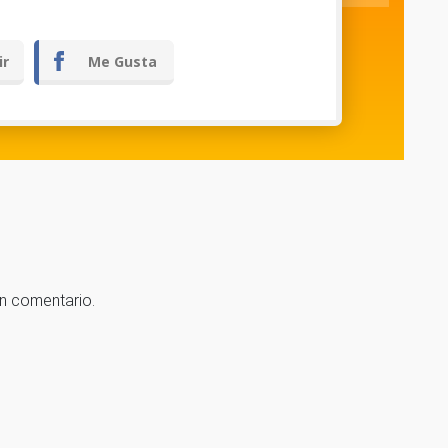
ir
Me Gusta
un comentario.