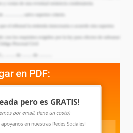
es y costas de una eventual sentencia condenatoria.
a de …………, salvo superior criterio.
que el tribunal la entienda innecesaria o acuerde otra superior.
 con los requisitos exigidos por la ley para efectos de subsanar
Código Procesal Civil
D.C., ……. de ……. de ………
gar en PDF:
eada pero es GRATIS!
iemos por email, tiene un costo)
o apoyanos en nuestras Redes Sociales!
Descargar