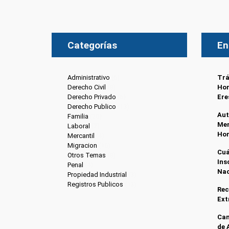
Categorías
En
Administrativo
(6)
Trá
Derecho Civil
(8)
Hon
Derecho Privado
(6)
Ere
Derecho Publico
(13)
Aut
Familia
(20)
Men
Laboral
(7)
Ho
Mercantil
(4)
Migracion
(10)
Cuá
Otros Temas
(8)
Ins
Penal
(4)
Nac
Propiedad Industrial
(3)
Registros Publicos
(13)
Rec
Ext
Can
de 