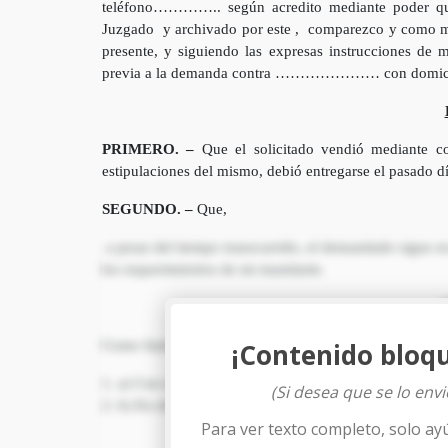
teléfono………….. según acredito mediante poder que 
Juzgado y archivado por este , comparezco y como me
presente, y siguiendo las expresas instrucciones de 
previa a la demanda contra ………………… con domicil
PRIMERO. –
Que el solicitado vendió mediante c
estipulaciones del mismo, debió entregarse el 
SEGUNDO. –
Que,
a pesar del tiempo transcurrido, el demandado sigue 
los requerimientos de mi mandante.
Como fundamento de los anteriores hechos se adjuntan
¡Contenido bloq
a) Con relación al primer hecho, se adjuntan c
(Si desea que se lo env
b) En relación con el segundo hecho, se aporta
Para ver texto completo, solo ay
FUNDAMEN