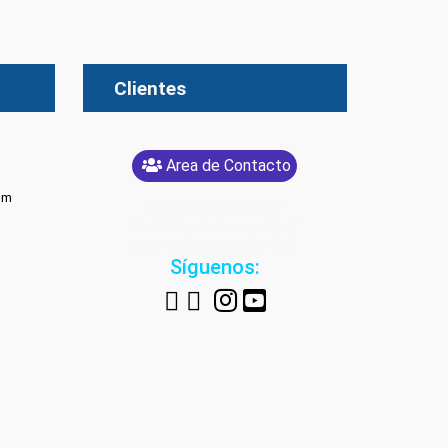
Clientes
Area de Contacto
om
[glt language="Spanish"
label="Español" image="yes"
text="yes" image_size="24"]
Síguenos: