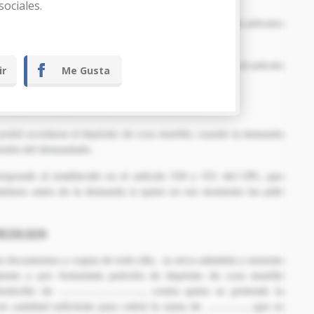
sociales.
r la presente relación jurídico-procesal, conforme a los artículos
ción a la presente demanda es la procedente conforme al artículo
ir
Me Gusta
l que me dirijo, el artículo 27 28 29 del CPC.
podrá acordarse el depósito de cosa mueble, cuando la demanda
sesión del demandado.
esponde al establecido en el artículo 350 y 351 del CPC, que
utelares antes de la demanda si quien en ese momento las pide
PETICION
us documentos y copias de todo ello, se sirva admitirla y tenerme
stento y por formulada petición de depósito de cosa mueble
 domicilio de ……………………, contra quien se pretende la
, en cantidad suficiente para cubrir la suma de …………, que se