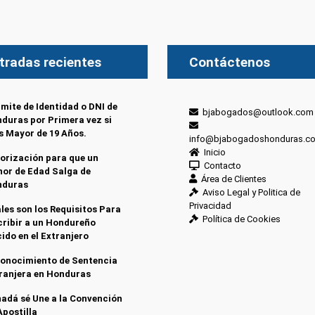
tradas recientes
Contáctenos
mite de Identidad o DNI de
bjabogados@outlook.com
duras por Primera vez si
s Mayor de 19 Años.
info@bjabogadoshonduras.c
Inicio
orización para que un
Contacto
or de Edad Salga de
Área de Clientes
nduras
Aviso Legal y Politica de
Privacidad
les son los Requisitos Para
Política de Cookies
cribir a un Hondureño
ido en el Extranjero
onocimiento de Sentencia
ranjera en Honduras
adá sé Une a la Convención
Apostilla