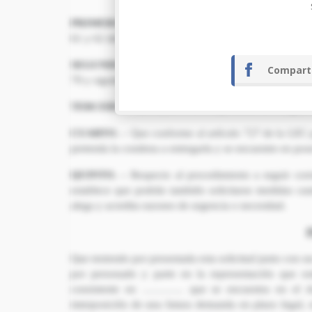
PRIMERO. –
Las partes están capacitadas para entabla
61 y 62 del CPC
SEGUNDO. –
La representación del actor y la postula
Compart
79 y siguientes del CPC
TERCERO. –
En cuanto a la competencia del Juzgado a
CUARTO. –
Que conforme al artículo 727 de la LEC 
pretenda la condena a entregarla y se encuentre en po
QUINTO. –
Respecto al procedimiento a seguir corr
establece que podrán también solicitarse medidas ca
alega y acredita razones de urgencia o necesidad.
Que teniendo por presentada esta solicitud junto con s
por personado y parte en la representación que o
consistente en ………… que se encuentra en el
interposición de una futura demanda en plazo legal