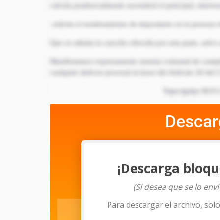
calcula prudencialmente ascenderá el principal, interes
solicita el nombramiento de depositario en la person
Que se admita la caución ofrecida por esta parte, salvo 
Manifestamos expresamente nuestra voluntad de cumplir
cualquier defecto procesal al tenor del Artículo 20 del 
Tegucigalpa M.
Descar
¡Descarga bloqu
(Si desea que se lo env
Para descargar el archivo, sol