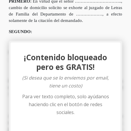
PRIMERO:
En virtud que el señor …………………………..,
cambio de domicilio solicito se exhorte al juzgado de Letras
de Familia del Departamento de ………………, a efecto
solamente de la citación del demandado.
SEGUNDO:
Siendo su actual domicilio el siguiente: ………………..,
¡Contenido bloqueado
…………………
pero es GRATIS!
FUNDAMENTACION JURIDICA
(Si desea que se lo enviemos por email,
Fundamento Legal el Artículo número 80 de la Constitución
tiene un costo)
de la República, Código procesal Civil, Articulo 13 numeral
1.
Para ver texto completo, solo ayúdanos
haciendo clic en el botón de redes
PETICION
sociales.
Al Señor Juez respetuosamente
PIDO:
librar el presente
exhorto al juzgado Familia del Departamento de ………….,
para que se proceda a citar al Señor ………………………….