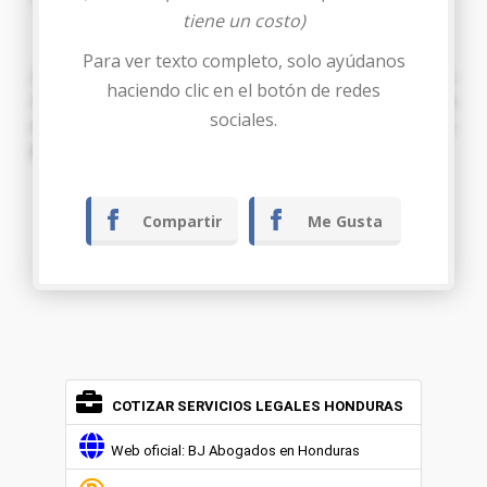
tiene un costo)
PETICIÓN
Para ver texto completo, solo ayúdanos
A los Señores de Registro Vehicular
PIDO
respetuosamente:
haciendo clic en el botón de redes
Admitir el presente escrito y resolver de conformidad de
sociales.
acuerdo al Artículo 80 de la Constitución de la República,
junto con los documentos que acompaño.
Compartir
Me Gusta
Tegucigalpa M.D.C……… de ……. de ………..
COTIZAR SERVICIOS LEGALES HONDURAS
Web oficial: BJ Abogados en Honduras