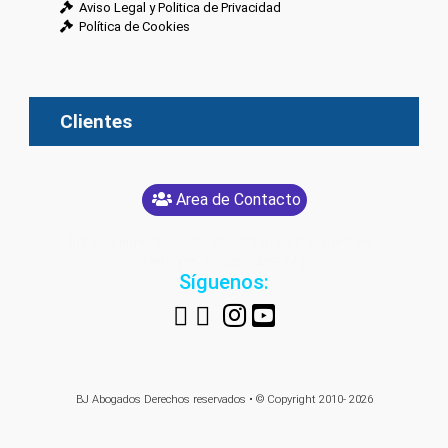
Aviso Legal y Politica de Privacidad
Política de Cookies
Clientes
Area de Contacto
[glt language="Spanish" label="Español" image="yes"
text="yes" image_size="24"]
Síguenos:
BJ Abogados
Derechos reservados • © Copyright 2010- 2026