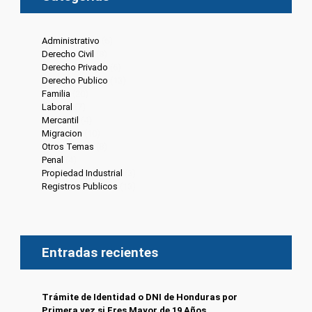
Administrativo
(6)
Derecho Civil
(8)
Derecho Privado
(6)
Derecho Publico
(13)
Familia
(20)
Laboral
(7)
Mercantil
(4)
Migracion
(10)
Otros Temas
(8)
Penal
(4)
Propiedad Industrial
(3)
Registros Publicos
(13)
Entradas recientes
Trámite de Identidad o DNI de Honduras por
Primera vez si Eres Mayor de 19 Años.