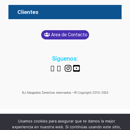
Clientes
Area de Contacto
[glt language="Spanish" label="Español" image="yes"
text="yes" image_size="24"]
Síguenos:
BJ Abogados
Derechos reservados • © Copyright 2010- 2026
Usamos cookies para asegurar que te damos la mejor
experiencia en nuestra web. Si continúas usando este sitio,