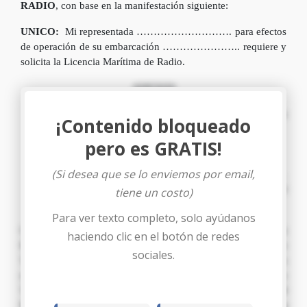
RADIO
, con base en la manifestación siguiente:
UNICO:
Mi representada ………………………. para efectos
de operación de su embarcación ………………….. requiere y
solicita la Licencia Marítima de Radio.
ANEXOS
Forma 800 “Formato de Aplicación para Licencia
¡Contenido bloqueado
Marítima de Radio”.
pero es GRATIS!
Constancia original de la Autoridad Contable.
Copia de Recibo de Pago.
(Si desea que se lo enviemos por email,
Poder otorgado por el Sr. ……………., en fecha ………
de …….. de ……., debidamente legalizado, a favor del
tiene un costo)
Suscrito
Para ver texto completo, solo ayúdanos
Con fundamento en el artículo 80 de la Constitución de la
haciendo clic en el botón de redes
Republica y artículos aplicables de la Ley de
sociales.
Telecomunicaciones, Resoluciones ………… y ……… y sus
reformas emitidas por la Comisión Nacional de
Telecomunicaciones al señor Director de la
COMISIÓN
NACIONAL DE TELECOMUNICACIONES (CONATEL)