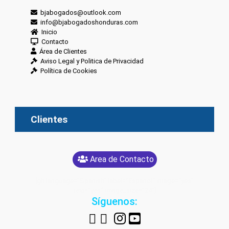
bjabogados@outlook.com
info@bjabogadoshonduras.com
Inicio
Contacto
Área de Clientes
Aviso Legal y Politica de Privacidad
Política de Cookies
Clientes
Area de Contacto
[glt language="Spanish" label="Español" image="yes"
text="yes" image_size="24"]
Síguenos: