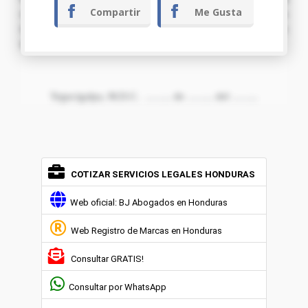
Compartir
Me Gusta
respetuosamente
PIDO
: admitir el presente escrito junto con
los documentos adjuntos, resolver de conformidad y extender
la renovación de la Constancia Solicitada.
Tegucigalpa, M.D.C. …….. de …….. del ……..
COTIZAR SERVICIOS LEGALES HONDURAS
Web oficial: BJ Abogados en Honduras
Web Registro de Marcas en Honduras
Consultar GRATIS!
Consultar por WhatsApp