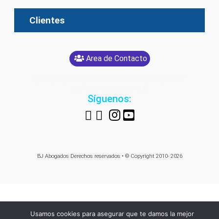
Clientes
Area de Contacto
[glt language="Spanish" label="Español" image="yes"
text="yes" image_size="24"]
Síguenos:
BJ Abogados
Derechos reservados • © Copyright 2010- 2026
Usamos cookies para asegurar que te damos la mejor