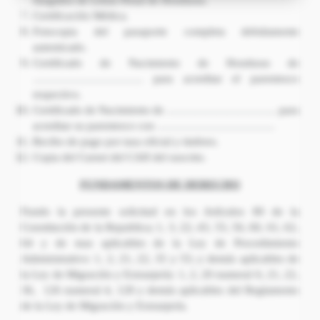
Juzgados de Letras Penal de Honduras.
Certificación Médica.
Fotocopia del pasaporte completa debidamente
autenticado.
Certificado de Nacimiento de Honduras de
…………………………. para acreditar el parentesco
respectivo.
Certificado de Nacimiento de …………………………. para
acreditar su parentesco con ……………………………
Recibo de pago por tasa oficial y timbres.
Copia del Carnet del CAH del suscrito.
FUNDAMENTOS DE DERECHO
Fundo la presente solicitud en los Artículos 80 de la
Constitución de la Republica; 1, 3, 22, 43, 55, 56, 60, 61, 62,
64 y de mas aplicables de la Ley de Procedimiento
Administrativo: 1, 2, 21, 22, 35 y 55; y demás aplicables de
la Ley de Migración y Extranjería: 1, 2, 20 numeral 6, 21, 22,
36, 126 numeral 4, 128 y demás aplicables del Reglamento
de la Ley de Migración y Extranjería.