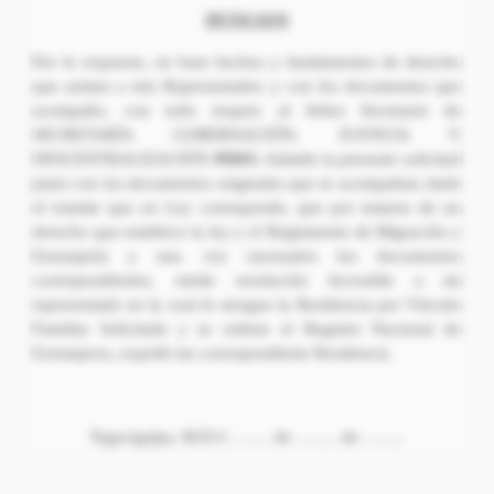
PETICION
Por lo expuesto, en base hechos y fundamentos de derecho
que asisten a mis Representados y con los documentos que
acompaño, con todo respeto al Señor Secretario de
SECRETARÍA GOBERNACIÓN, JUSTICIA Y
DESCENTRALIZACIÓN
PIDO:
Admitir la presente solicitud
junto con los documentos originales que se acompañan; darle
el tramite que en Ley corresponde, que por tratarse de un
derecho que establece la ley y el Reglamento de Migración y
Extranjería y una vez razonados los documentos
correspondientes, emitir resolución favorable a mi
representado en la cual le otorgue la Residencia por Vínculo
Familiar Solicitada y se ordene el Registro Nacional de
Extranjeros, expedir las correspondiente Residencia
Tegucigalpa, M.D.C. …… de …….. de ……..