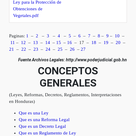
Ley para
la
Protección
de
Obtenciones
de
Vegetales.pdf
Paginas:
1
–
2
–
3
–
4
–
5
–
6
–
7
–
8
–
9
–
10
–
11
–
12
–
13
–
14
–
15
–
16
– 17 –
18
–
19
–
20
–
21
–
22
–
23
–
24
–
25
–
26
–
27
Fuente Archivos Legales: http://www.poderjudicial.gob.hn
CONCEPTOS
GENERALES
(Leyes, Reformas, Decretos, Reglamentos, Interpretaciones
en Honduras)
Que es una Ley
Que es una Reforma Legal
Que es un Decreto Legal
Que es un Reglamento de Ley