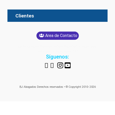
Clientes
Area de Contacto
[glt language="Spanish" label="Español" image="yes"
text="yes" image_size="24"]
Síguenos:
BJ Abogados
Derechos reservados • © Copyright 2010- 2026