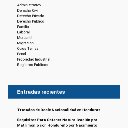
Administrativo
(6)
Derecho Civil
(8)
Derecho Privado
(6)
Derecho Publico
(13)
Familia
(20)
Laboral
(7)
Mercantil
(4)
Migracion
(10)
Otros Temas
(8)
Penal
(4)
Propiedad Industrial
(3)
Registros Publicos
(13)
Entradas recientes
Tratados de Doble Nacionalidad en Honduras
Requisitos Para Obtener Naturalización por
Matrimonio con Hondureño por Nacimiento