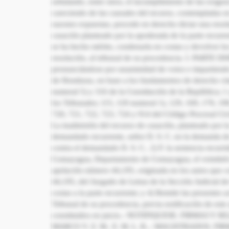
señalando, entre otros, el incumplimiento de las exigen
careciendo de las causales del recurso, contempladas en
razones expuestas, procede en derecho dictar una resol
casación planteado por la apoderada de la parte recurre
se ha hecho mérito, condenarla en costas y devolver los
resolución, al tribunal de su procedencia. I. PARTE DI
pronunciándose por unanimidad de votos e impartiendo 
de Honduras, en base a los fundamentos de derecho cit
numeral 5) y 316 de la Constitución de la República; 1
los Tribunales; 115, 118 numeral 1), 129, 169, 170, 190
720, 721, 722, 723, 724 y 914 del Código Procesal 
La inadmisión del recurso de casación, planteado por 
demandado recurrente, señor D. S. C. en la demanda de
contra el demandado D. S. C.. 2) F. la sentencia recurri
Comayagua, Departamento de Comayagua, el veintitrés 
apelación número 44,195, originada en los autos que c
44,195, del Juzgado de Letras de la Sección Judicia
costas a la parte recurrente; y 4) Remitir las presentes a
Tribunal de su procedencia, previa notificación de este
constituidos en juicio.- NOTIFIQUESE. FIRMAS
MARCO V. Z. M.. E. M. L. R..- MAGISTRADOS. FIRM