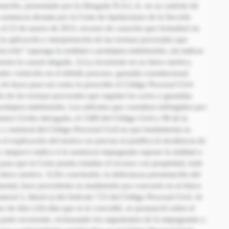
casación, presentado por la Abogada N.A.L.A. en su carácter de
sentencia dictada por la Corte de Apelaciones de la Sección
l 23 de marzo de 2011; recurso de casación que formalizó en
a aplicación e interpretación de las normas procesales que
racción” suponga la nulidad o produjera indefensión, sin indicar
oriza la causal alegada. 2) La recurrente en su único motivo,
ubo violación en el debido proceso, garantía constitucional
de leyes pues tal como lo prescribe el Código Procesal Civil
ón de las normas procesales que regulan los actos y garantías
rodujera indefensión. Los artículos que considera infringidos por
entos Civiles derogado, el 1589 del Código Civil y 90 de la
lo y numeral del Código Procesal Civil en que fundamenta su
 el explicación del motivo no precisa ni justifica la incidencia de
 y tampoco indica si la sentencia impugnada supone la nulidad o
 para que la Corte pueda estudiar el recurso con propiedad, todo
e único motivo. 3) En conclusión, la defectuosa presentación del
imental, hace procedente su inadmisión por concurrir en el único
eral 2, literal a) del Artículo 723 del Código Procesal Civil. 4)
zo de diez (10) días que se le concedió, se pronunció sobre el
 parte recurrente, rechazando los argumentos de la impugnante y