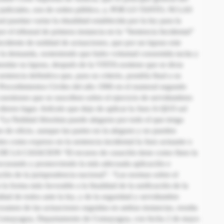
s judiciales, son de orden público, y, POR LO TANTO, NI LAS
an variar la ritualidad establecida por la ley para la
r el tribunal de primera instancia en la “Sentencia Incidental”
ncidente de nulidad de actuaciones, que por un lapsus este
de la demanda, sosteniendo que hubo voluntad consentida tacita y
endar su lapsus, después de la VISTA sostiene que se dicta
entencia definitiva que, para su criterio, pondría final a su
e Procedimientos Civiles del año 1906 en el numeral segundo
cuestiones que se suscriben sobre el ejercicio de servidumbres
 dieren lugar. Artículo que dejo de aplicar la Juez A-QUO así
 “La Nulidad Absoluta puede alegarse por todo el que tenga
se de oficio, aunque las partes no la aleguen y no pueden
rtes como expreso en la sentencia incidental la Juez actuante o
S DE LA CASACION “El recurso de casación tiene como fines la
procurando y promoviendo la más adecuada aplicación e
ación de la jurisprudencia nacional”. “Las normas sobre el
 la forma más favorable a la finalidad de la unificación de la
dad de todos ante la ley, y de la seguridad y servidumbre
n de las actuaciones seguidas en ambas instancias, resulta
de Comayagua, Departamento de Comayagua, con fecha 2 de mayo