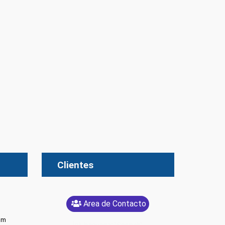
Clientes
Area de Contacto
om
[glt language="Spanish"