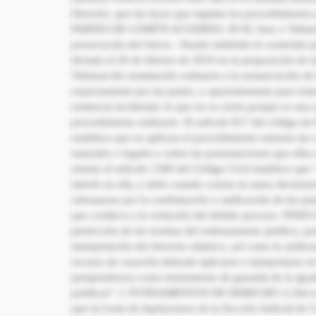
Derecho, que las leyes que regulan los procedimiento
PARTES DE COMÚN ACUERDO, NI EL Juez o Tribunal pued
prosecución del Juicio.- Siendo indebido lo sostenido po
dictada el 26 de febrero de 2010 en la proposición de i
Tribunal dio tramitación ordinaria a la sustanciación 
expresamente por las partes, y aparentemente para enm
sentencia incidental, lo que no es cierto porque es una s
procedimiento ordinario. El artículo 817 del código d
establece que se aplicara el procedimiento sumario las 
naturales o legales o sobre las presentaciones que ellas
mismo el artículo 1589 del Código Civil establece que
interés en ella, y debe cuando consta en autos declarar
subsanarse por la confirmación o ratificación de las pa
que conlleva a la violación del debido proceso. FINE
protección de las normas del ordenamiento jurídico, 
interpretación del derecho objetivo, así como la unific
recurso de casación deberán aplicarse e interpretarse en
jurisprudencia como instrumento de garantía de la igual
jurídicas”. I. FUNDAMENTOS DE DERECHO 1) Del exame
que la Corte de Apelaciones de la Sección Judicial 