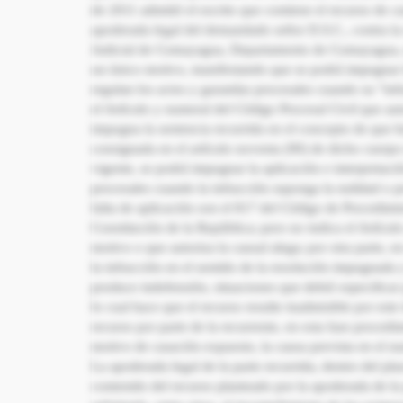
de 2011 admitió el escrito que contiene el recurso de 
apoderada legal del demandado señor D.S.C., contra la 
Judicial de Comayagua, Departamento de Comayagua, e
un único motivo, manifestando que se podrá impugnar l
regulan los actos y garantías procesales cuando su “inf
el Artículo y numeral del Código Procesal Civil que aut
impugna la sentencia recurrida en el concepto de que h
consignada en el artículo noventa (90) de dicho cuerpo 
vigente, se podrá impugnar la aplicación e interpretaci
procesales cuando la infracción suponga la nulidad o p
falta de aplicación son el 817 del Código de Procedimi
Constitución de la República; pero no indica el Artícu
motivo o que autoriza la causal alega; por otra parte, en
la infracción en el sentido de la resolución impugnada
produce indefensión, situaciones que debió especificar
lo cual hace que el recurso resulte inadmisible por est
recurso por parte de la recurrente, en esta fase proced
motivo de casación expuesto, la causa prevista en el num
La apoderada legal de la parte recurrida, dentro del pla
contenido del recurso planteado por la apoderada de la