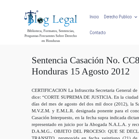
Skip to main content
Inicio
Derecho Publico
Biblioteca, Formatos, Sentencias,
Contacto
Preguntas Frecuentes Sobre Derecho
en Honduras
Sentencia Casación No. CC8
Honduras 15 Agosto 2012
CERTIFICACION La Infrascrita Secretaria General de la
dice: “CORTE SUPREMA DE JUSTICIA. En la ciudad de T
días del mes de agosto del dos mil doce (2012), la Sa
M.V.Z.M. y E.M.L.R. designada ponente para el conoc
Casación Interpuesto, en la fecha supra indicada dict
representado en juicio por la Abogada N.A.L.A. y recu
D.A.M.G.. OBJETO DEL PROCESO: QUE SE DE
TRANSITO, promovida en fecha veintiuno (21) de 