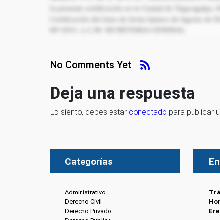
la presente certificación en la Ciudad de Tegucigalpa,
Certificación del Auto de fecha Quince de Agosto de D
89=2011. L.C.M. SECRETARIA GENERAL
No Comments Yet
Deja una respuesta
Lo siento, debes estar
conectado
para publicar 
Categorías
En
Administrativo
(6)
Trá
Derecho Civil
(8)
Hon
Derecho Privado
(6)
Ere