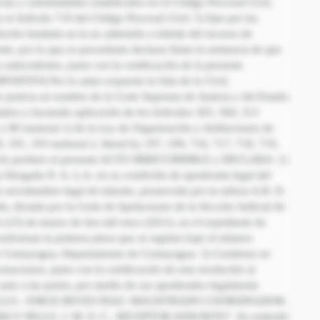
cias y solemnidades establecidos en el Código Procesal Civil,
 el Artículo 719 del Código Procesal Civil. 5) Que por las
ución fundada en la no admisión a trámite del recurso de
nte, por lo que es procedente declarar firme la sentencia de que
 antecedentes, junto con la certificación de la presente
SPOSITIVA Por lo antes expuesto la Sala de lo Civil,
justicia en nombre de la Corte Suprema de Justicia y del Estado
ados y haciendo aplicación de los Artículos 303, 304, 313
 y 80 numeral 1) de la Ley de Organización y Atribuciones de
, 191, 193 numeral 2, literal b), 197, 199, 716, 717, 718, 719,
Civil; profiere el presente AUTO IRRECURRIBLE y DECLARA: 1)
la Abogada N. A. L.A. en su condición de apoderada legal del
 servidumbre legal de tránsito, promovida por la señora A.R. D.
da, dictada por la Corte de Apelaciones de la Sección Judicial de
(23) de marzo de dos mil once (2011), en el expediente de
onforman la primera pieza que se registra bajo el número
l de Comayagua, Departamento de Comayagua. 3) Condenar en
ctuaciones, junto con la certificación de esta resolución al
 auto a las partes, por medio de sus apoderados legalmente
 Y SELLO.- JORGE REYES DIAZ. MAGISTRADO COORDINADOR.
A Y SELLO. J. M. O. C.. RECEPTOR ADSCRITO”. Se extiende