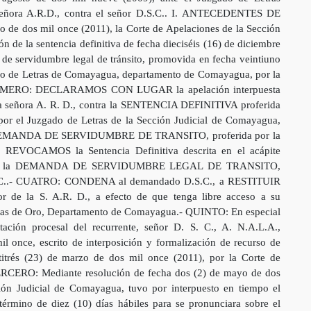
señora A.R.D., contra el señor D.S.C.. I. ANTECEDENTES DE
de dos mil once (2011), la Corte de Apelaciones de la Sección
 de la sentencia definitiva de fecha dieciséis (16) de diciembre
a de servidumbre legal de tránsito, promovida en fecha veintiuno
ado de Letras de Comayagua, departamento de Comayagua, por la
: “PRIMERO: DECLARAMOS CON LUGAR la apelación interpuesta
a señora A. R. D., contra la SENTENCIA DEFINITIVA proferida
por el Juzgado de Letras de la Sección Judicial de Comayagua,
 DEMANDA DE SERVIDUMBRE DE TRANSITO, proferida por la
: REVOCAMOS la Sentencia Definitiva descrita en el acápite
R, la DEMANDA DE SERVIDUMBRE LEGAL DE TRANSITO,
D.S.C..- CUATRO: CONDENA al demandado D.S.C., a RESTITUIR
la S. A.R. D., a efecto de que tenga libre acceso a su
inas de Oro, Departamento de Comayagua.- QUINTO: En especial
 procesal del recurrente, señor D. S. C., A. N.A.L.A.,
il once, escrito de interposición y formalización de recurso de
ntitrés (23) de marzo de dos mil once (2011), por la Corte de
ERCERO: Mediante resolución de fecha dos (2) de mayo de dos
ión Judicial de Comayagua, tuvo por interpuesto en tiempo el
 término de diez (10) días hábiles para se pronunciara sobre el