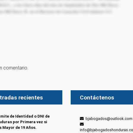
 M.D.C., a los Once días del mes de Septiembre de Dos Mil Doce;
os Mil Doce; R. en el Recurso de Casación Civil número S.C.
un comentario.
tradas recientes
Contáctenos
mite de Identidad o DNI de
bjabogados@outlook.com
duras por Primera vez si
s Mayor de 19 Años.
info@bjabogadoshonduras.c