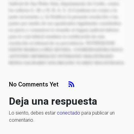
Judicial de San Pedro Sula, departamento de Cortés, contra
los señores G. M. y H. R. A. S. 3) Condenar en costas a la
parte recurrente; y, 4) Notificar la presente resolución a las
partes por medio de sus apoderados legalmente constituidos
en juicio y comunicar lo resuelto al órgano judicial inferior
para lo cual deberá remitirse la certificación de esta
resolución al tribunal de su procedencia. NOTIFIQUESE.
EDITH MARIA LOPEZ RIVERA COORDINADORA RAUL
ANTONIO HENRIQUEZ INTERIANO MAGISTRADO
REINA SAGRARIO SOLORZANO JUAREZ MAGISTRADA
No Comments Yet
Deja una respuesta
Lo siento, debes estar
conectado
para publicar un
comentario.