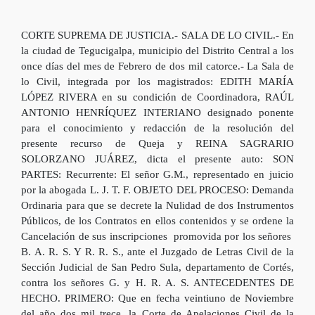
CORTE SUPREMA DE JUSTICIA.- SALA DE LO CIVIL.- En
la ciudad de Tegucigalpa, municipio del Distrito Central a los
once días del mes de Febrero de dos mil catorce.- La Sala de
lo Civil, integrada por los magistrados: EDITH MARÍA
LÓPEZ RIVERA en su condición de Coordinadora, RAÚL
ANTONIO HENRÍQUEZ INTERIANO designado ponente
para el conocimiento y redacción de la resolución del
presente recurso de Queja y REINA SAGRARIO
SOLORZANO JUÁREZ, dicta el presente auto: SON
PARTES: Recurrente: El señor G.M., representado en juicio
por la abogada L. J. T. F. OBJETO DEL PROCESO: Demanda
Ordinaria para que se decrete la Nulidad de dos Instrumentos
Públicos, de los Contratos en ellos contenidos y se ordene la
Cancelación de sus inscripciones promovida por los señores
B. A. R. S. Y R. R. S., ante el Juzgado de Letras Civil de la
Sección Judicial de San Pedro Sula, departamento de Cortés,
contra los señores G. y H. R. A. S. ANTECEDENTES DE
HECHO. PRIMERO: Que en fecha veintiuno de Noviembre
del año dos mil trece, la Corte de Apelaciones Civil de la