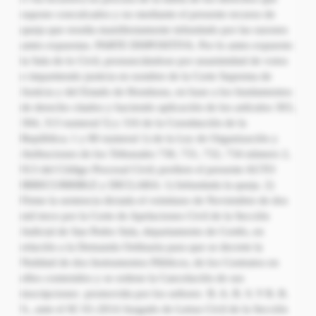
supone conculcados y no mediante el presente recurso de
queja que resulta manifiestamente infundado por las razones
antes expuestas. PARTE DISPOSITIVA. Por lo antes expuesto
la Sala de lo Civil, pronunciándose por unanimidad de votos
e impartiendo justicia en nombre de la Corte Suprema de
Justicia y del Estado de Honduras, en base a los fundamentos
de derecho citados y haciendo aplicación de los artículos 303,
304, 313 numeral 5) y 316 de la Constitución de la
República; 1 y 80 numeral 1) de la Ley de Organización y
Atribuciones de los Tribunales 730, 731, 732, 734 número 2,
913 del Código Procesal Civil; profiere el presente AUTO
IRRECURRIBLE y DECLARA: 1) Infundada la queja. 2)
Firme la sentencia dictada el veintiuno de Noviembre de dos
mil trece por la Corte de Apelaciones Civil de la Sección
Judicial de San Pedro Sula, departamento de Cortés, en
relación a la Demanda Ordinaria para que se decrete la
Nulidad de dos Instrumentos Públicos, de los Contratos en
ellos contenidos y se ordene la Cancelación de sus
inscripciones promovida por los señores B. A. R. S. Y R. R.
S., ante el SC 01-2014 Juzgado de Letras Civil de la Sección