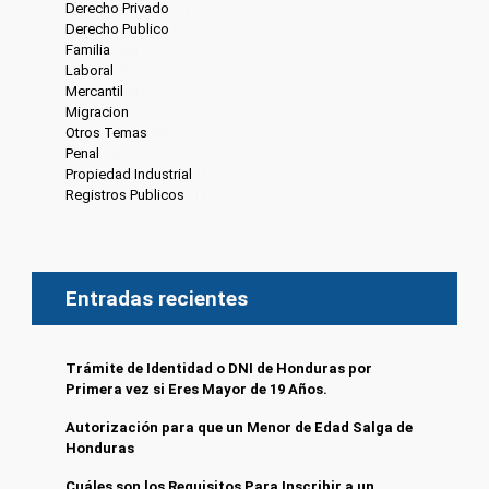
Derecho Privado
(6)
Derecho Publico
(13)
Familia
(20)
Laboral
(7)
Mercantil
(4)
Migracion
(10)
Otros Temas
(8)
Penal
(4)
Propiedad Industrial
(3)
Registros Publicos
(13)
Entradas recientes
Trámite de Identidad o DNI de Honduras por
Primera vez si Eres Mayor de 19 Años.
Autorización para que un Menor de Edad Salga de
Honduras
Cuáles son los Requisitos Para Inscribir a un