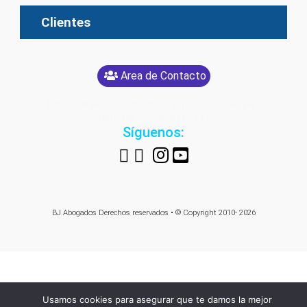
Clientes
Area de Contacto
[glt language="Spanish" label="Español" image="yes"
text="yes" image_size="24"]
Síguenos:
BJ Abogados
Derechos reservados • © Copyright 2010- 2026
Usamos cookies para asegurar que te damos la mejor