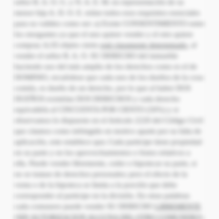
señor R. A. O. G. y N. A. E. M. en representación de su
menor hija A. D. O. E. reúne todos esos requisitos esenciales
para su validez como ser: a) Existe CONSENTIMIENTO entre
los otorgantes ya que el uno quiere vender y el otro quiere
comprar, b) El objeto cierto
está claramente determinado
, al
vender el señor R. A. O. SU DERECHO del inmueble
haciendo uso del más amplio de los derechos como es el de
DOMINIO, recuérdese que cada uno de los dueños de la cosa
común, es dueño de un derecho, por lo que al haber DOS
DUEÑOS existirían DOS DERECHOS y cada derecho
equivaldría al CINCUENTA POR CIENTO (50%) y si
observamos lo dispuesto en el Articulo 2220 del Código Civil
que citamos como infringido en motivo aparte por su falta de
aplicación, este establece que; Cada participe tiene propiedad
en su parte y en los aprovechamientos o frutos relativos a
ella. Puede vender libremente, ceder o hipotecar su parte, si
no se tratase de derechos personales; pero el efecto de la
venta o de la hipoteca se limita a la porción que debe
corresponder al participe en la división. En otras palabras
cada comunero puede vender SU DERECHO
LIBREMENTE
(SIN
AUTORIZACION ALGUNA DEL OTRO COMUNERO)
,