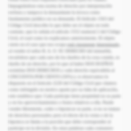
Impugnándose esta norma de derecho por interpretación
errónea y tampoco la demandante la invoca como
fundamento jurídico en su demanda. El Artículo 1563 del
Código Civil describe lo que debe ser el objeto en todo
contrato, que lo señala el artículo 1552 numeral 2 del Código
Civil, el cual como lo explicamos anteriormente, El objeto
cierto en el caso que nos ocupa
está claramente
determinado,
al vender el señor R. A. O. SU DERECHO del inmueble,
recuérdese que cada uno de los dueños de la cosa común, es
dueño de un derecho, por lo que al haber DOS DUEÑOS
existirían DOS DERECHOS y cada derecho equivaldría al
CINCUENTA POR CIENTO (50%) y si observamos lo
dispuesto en el Articulo 2220 del Código Civil que citamos
como infringido en motivo aparte por su falta de aplicación,
este establece que: Cada participe tiene propiedad en su parte
y en los aprovechamientos o frutos relativos a ella. Puede
vender libremente, ceder o hipotecar su parte, si no se tratase
de derechos personales; pero el efecto de la venta o de la
hipoteca se limita a la porción que debe corresponder al
participe en la división. En otras palabras cada comunero