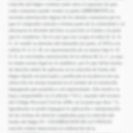
solución del litigio contiene entre otros el supuesto de que;
cada comunero puede vender su parte LIBREMENTE no
necesita autorización alguna de los demás comuneros por lo
que el comprador entraría a formar parte de la comunidad y al
efectuarse la división del bien su porción se Limita a la parte
que le vendieron. En el caso que nos ocupa el señor R. A. O.
G. le vendió su derecho del inmueble (su parte, el 50%) a la
señora N. A. E. M. en representación de su menor hija A. D.
O. E. no necesitaba autorización de la señora M. A. C. ya que
la citada norma legal no lo establece, por lo que dicha norma
de derecho debió de aplicarse en la solución de fondo del
litigio Queda así precisada y justificada la incidencia de esa
infracción de norma material en el sentido de la resolución
impugnada que perjudica a mi representado. Este motivo se
haya comprendido en el artículo 719.2, causales del recurso
del Código Procesal Civil de 2006, en la parte que dice: “2.-
Igualmente se podrá impugnar la aplicación e interpretación
de las normas de derecho empleadas para la solución del
fondo del litigio IV.- CELEBRACION DE LA VISTA El
suscrito estima innecesaria la celebración de la