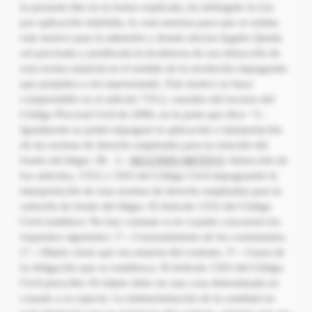
la presente litis en la forma explicada, ha infringido la Ley
por aplicación indebida, lo cual autoriza para que se estime
este motivo para la admisión y demás efectos legales Queda
así precisada y justificada la incidencia de esa infracción de
esta norma material en el sentido de la resolución impugnada
que perjudica a mi representado. Este motivo se haya
comprendido en el artículo 719.2, causales del recurso del
Código Procesal Civil de 2006, en la parte que dice: “2.-
Igualmente se podrá impugnar la aplicación e interpretación
de las normas de derecho empleadas para la solución del
fondo del litigio. III. 2.-
SEGUNDO MOTIVO
: Infracción de
los artículos, 1552 y 1563 del Código Civil impugnando la
interpretación de esas normas de derecho empleadas para la
solución de fondo del litigio. El Articulo 1552 del Código
Civil establece: No hay contrato si no cuando concurren los
requisitos siguientes: 1º.- Consentimiento de los contratantes,
2°.- Objeto cierto que sea materia del contrato, 3°.- Causa de
la obligación que se establezca. El Artículo 1563 del Código
Civil prescribe: El objeto debe ser una cosa determinada en
cuando a su especie. La indeterminación de la cantidad no