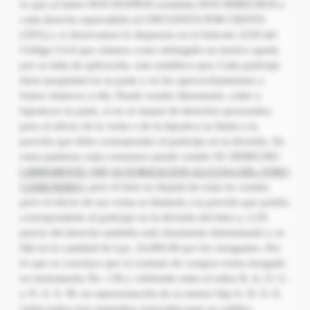
lo que al haber DOS DUEÑOS existirían DOS DERECHOS y
cada derecho equivaldría al CINCUENTA POR CIENTO
(50%) y si observamos lo dispuesto en el Articulo 2220 del
Código Civil que citamos como infringido en motivo aparte
por su falta de aplicación, este establece que; Cada participe
tiene propiedad en su parte y en los aprovechamientos o
frutos relativos a ella. Puede vender libremente, ceder o
hipotecar su parte, si no se tratase de derechos personales;
pero el efecto de la venta o de la hipoteca se limita a la
porción que debe corresponder al participe en la división. En
otras palabras cada comunero puede vender SU DERECHO
LIBREMENTE (SIN
AUTORIZACION ALGUNA DEL OTRO
COMUNERO)
, pero el bien no dejaría de estar en común,
pero el efecto de esa venta se limitaría a la porción que podría
corresponderle al participe en la división del bien y, c) El
precio del derecho también está claramente determinado y se
fijó en la cantidad de Lps. 10,000.00 por los otorgantes. Por
lo que se concluye que el contrato de compra-venta otorgado
en instrumento No. 138 y celebrado entre el señor R. A. O. G.
y N. A. E. M. en representación de su menor hija A. D. O. E.
reúne todos esos requisitos esenciales para su validez.