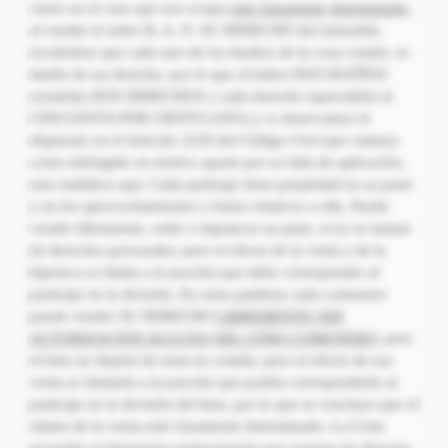
cierto en el caso que nos ocupa
está claramente
determinado,
al vender el señor R. A. O. SU DERECHO del inmueble,
recuérdese que cada uno de los dueños de la cosa común, es
dueño de un derecho, por lo que al haber DOS DUEÑOS
existirían DOS DERECHOS y cada derecho equivaldría al
CINCUENTA POR CIENTO (50%) y si observamos lo
dispuesto en el Articulo 2220 del Código Civil que citamos
como infringido en motivo aparte por su falta de aplicación,
este establece que: Cada participe tiene propiedad en su parte
y en los aprovechamientos o frutos relativos a ella. Puede
vender libremente, ceder o hipotecar su parte, si no se tratase
de derechos personales; pero el efecto de la venta o de la
hipoteca se limita a la porción que debe corresponder al
participe en la división. En otras palabras cada comunero
puede vender SU DERECHO
LIBREMENTE (SIN
AUTORIZACION ALGUNA
DEL OTRO COMUNERO,
pero
el bien no dejaría de estar en común, pero el efecto de esa
venta se limitaría a la porción que podría corresponderle al
participe en la división del bien, por lo que se concluye que el
objeto de la venta está claramente determinado. La Corte