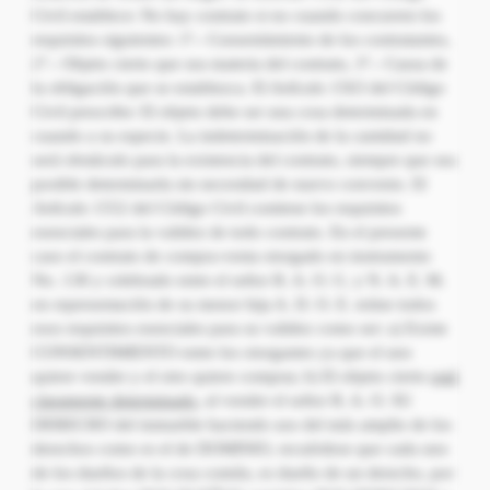
Civil establece: No hay contrato si no cuando concurren los
requisitos siguientes: 1º.- Consentimiento de los contratantes,
2°.- Objeto cierto que sea materia del contrato, 3°.- Causa de
la obligación que se establezca. El Artículo 1563 del Código
Civil prescribe: El objeto debe ser una cosa determinada en
cuando a su especie. La indeterminación de la cantidad no
será obstáculo para la existencia del contrato, siempre que sea
posible determinarla sin necesidad de nuevo convenio. El
Artículo 1552 del Código Civil contiene los requisitos
esenciales para la validez de todo contrato. En el presente
caso el contrato de compra-venta otorgado en instrumento
No. 138 y celebrado entre el señor R. A. O. G. y N. A. E. M.
en representación de su menor hija A. D. O. E. reúne todos
esos requisitos esenciales para su validez como ser: a) Existe
CONSENTIMIENTO entre los otorgantes ya que el uno
quiere vender y el otro quiere comprar, b) El objeto cierto
está
claramente determinado
, al vender el señor R. A. O. SU
DERECHO del inmueble haciendo uso del más amplio de los
derechos como es el de DOMINIO, recuérdese que cada uno
de los dueños de la cosa común, es dueño de un derecho, por