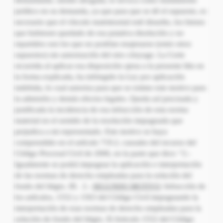
demandante, siendo abogada, lo invoca como fundamento
jurídico en su demanda, ya que para que se dé el supuesto, es
necesario que el vínculo matrimonial esté disuelto, los bienes
que hubiesen quedado de esa putativa disolución y no
repartidos son los que no podrían enajenarse (entre otros
supuestos) sin autorización del otro cónyuge. La Corte
recurrida al aplicar esa disposición ajena a la presente litis en
la forma explicada, ha infringido la Ley por aplicación
indebida, lo cual autoriza para que se estime este motivo para
la admisión y demás efectos legales. Queda así precisada y
justificada la incidencia de esa infracción de esta norma
material en el sentido de la resolución impugnada que
perjudica a mi representado. Este motivo se haya
comprendido en el artículo 719.2, causales del recurso del
Código Procesal Civil de 2006, en la parte que dice: “2.-
Igualmente se podrá impugnar la aplicación e interpretación
de las normas de derecho empleadas para la solución del
fondo del litigio. III. 2.-
SEGUNDO MOTIVO
: Infracción de
los artículos, 1552 y 1563 del Código Civil impugnando la
interpretación de esas normas de derecho empleadas para la
solución de fondo del litigio. El Articulo 1552 del Código