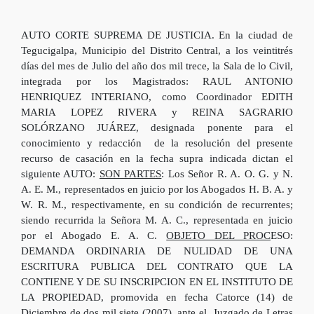
AUTO CORTE SUPREMA DE JUSTICIA. En la ciudad de
Tegucigalpa, Municipio del Distrito Central, a los veintitrés
días del mes de Julio del año dos mil trece, la Sala de lo Civil,
integrada por los Magistrados: RAUL ANTONIO
HENRIQUEZ INTERIANO, como Coordinador EDITH
MARIA LOPEZ RIVERA y REINA SAGRARIO
SOLÓRZANO JUÁREZ, designada ponente para el
conocimiento y redacción de la resolución del presente
recurso de casación en la fecha supra indicada dictan el
siguiente AUTO:
SON PARTES
: Los Señor R. A. O. G. y N.
A. E. M., representados en juicio por los Abogados H. B. A. y
W. R. M., respectivamente, en su condición de recurrentes;
siendo recurrida la Señora M. A. C., representada en juicio
por el Abogado E. A. C.
OBJETO DEL PROC
ESO:
DEMANDA ORDINARIA DE NULIDAD DE UNA
ESCRITURA PUBLICA DEL CONTRATO QUE LA
CONTIENE Y DE SU INSCRIPCION EN EL INSTITUTO DE
LA PROPIEDAD, promovida en fecha Catorce (14) de
Diciembre de dos mil siete (2007), ante el Juzgado de Letras