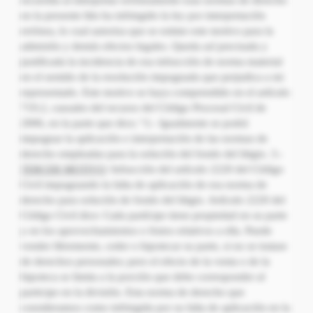
recurrida al interpretar erróneamente esas normas de derecho
en la presente litis ha infringido la ley por interpretación
errónea, lo cual autoriza que se estime este motivo para la
admisión y demás efectos legales. Queda así precisada y
justificada la incidencia de esa infracción de norma material
en el sentido de la resolución impugnada que perjudica a mi
representado. Este motivo se haya comprendido en el artículo
719.2, causales del recurso del Código Procesal Civil de
2006, en la parte que dice; “2.- Igualmente se podrá
impugnar la aplicación e interpretación de las normas de
derecho empleadas para la solución del fondo del litigio. 3.-
TERCER MOTIVO
: Infracción del artículo 2220 del Código
Civil impugnando la falta de aplicación de esa norma de
derecho para solución de fondo del litigio. Artículo 2220 del
Código Civil dice: Cada partícipe tiene propiedad en su parte
y en los aprovechamientos o frutos relativos a ella. Puede
vender libremente, ceder o hipotecar su parte, si no se tratase
de derechos personales; pero el efecto de la venta o de la
hipoteca se limita a la porción que debe corresponder al
participe en la división. Esta norma de derecho que
consideramos como infringida por su falta de aplicación en la