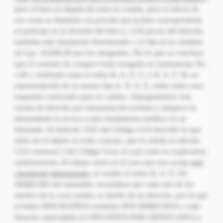
pero el bien no dejaría de estar en común, pero el efecto de
esa venta se limitaría a la porción que podría corresponderle
al participe en la división del bien y, c) El precio del derecho
también está claramente determinado y se fijó en la cantidad
de Lps. 10,000.00 por los otorgantes. Por lo que se concluye
que el contrato de compra-venta otorgado en instrumento No.
138 y celebrado entre el señor R. A. O. G. y N. A. E. M. en
representación de su menor hija A. D. O. E. reúne todos esos
requisitos esenciales para su validez. Impugnándose esta
norma de derecho por interpretación errónea y tampoco la
demandante la invoca como fundamento jurídico en su
demanda. El Artículo 1563 del Código Civil describe lo que
debe ser el objeto en todo contrato, que lo señala el artículo
1552 numeral 2 del Código Civil, el cual como lo explicamos
anteriormente, El objeto cierto en el caso que nos ocupa
está
claramente
determinado,
al vender el señor R. A. O. SU
DERECHO del inmueble, recuérdese que cada uno de los
dueños de la cosa común, es dueño de un derecho, por lo que
al haber DOS DUEÑOS existirían DOS DERECHOS y cada
derecho equivaldría al CINCUENTA POR CIENTO (50%) y