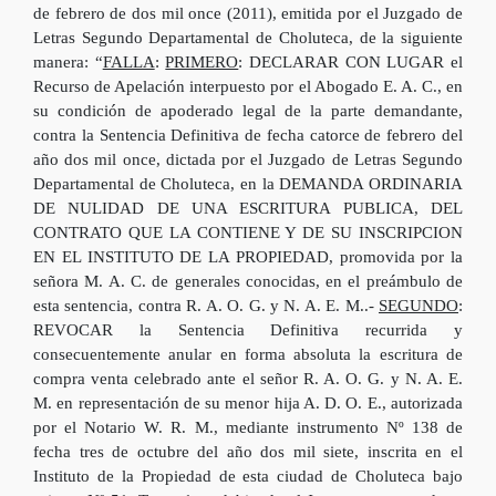
de febrero de dos mil once (2011), emitida por el Juzgado de
Letras Segundo Departamental de Choluteca, de la siguiente
manera: “
FALLA
:
PRIMERO
: DECLARAR CON LUGAR el
Recurso de Apelación interpuesto por el Abogado E. A. C., en
su condición de apoderado legal de la parte demandante,
contra la Sentencia Definitiva de fecha catorce de febrero del
año dos mil once, dictada por el Juzgado de Letras Segundo
Departamental de Choluteca, en la DEMANDA ORDINARIA
DE NULIDAD DE UNA ESCRITURA PUBLICA, DEL
CONTRATO QUE LA CONTIENE Y DE SU INSCRIPCION
EN EL INSTITUTO DE LA PROPIEDAD, promovida por la
señora M. A. C. de generales conocidas, en el preámbulo de
esta sentencia, contra R. A. O. G. y N. A. E. M..-
SEGUNDO
:
REVOCAR la Sentencia Definitiva recurrida y
consecuentemente anular en forma absoluta la escritura de
compra venta celebrado ante el señor R. A. O. G. y N. A. E.
M. en representación de su menor hija A. D. O. E., autorizada
por el Notario W. R. M., mediante instrumento Nº 138 de
fecha tres de octubre del año dos mil siete, inscrita en el
Instituto de la Propiedad de esta ciudad de Choluteca bajo