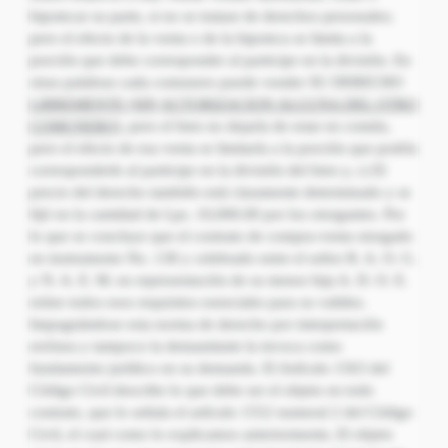
hipotecar su parte, si no se tratase de derechos personales;
pero el efecto de la venta o de la hipoteca se limita a la
porción que debe corresponder al participe en la división. En
otras palabras cada comunero puede vender SU DERECHO
LIBREMENTE (SIN
AUTORIZACION ALGUNA DEL OTRO
COMUNERO)
, pero el bien no dejaría de estar en común,
pero el efecto de esa venta se limitaría a la porción que podría
corresponderle al participe en la división del bien y, c) El
precio del derecho también está claramente determinado y se
fijó en la cantidad de Lps. 10,000.00 por los otorgantes. Por
lo que se concluye que el contrato de compra-venta otorgado
en instrumento No. 138 y celebrado entre el señor R. A. O. G.
y N. A. E. M. en representación de su menor hija A. D. O. E.
reúne todos esos requisitos esenciales para su validez.
Impugnándose esta norma de derecho por interpretación
errónea y tampoco la demandante la invoca como
fundamento jurídico en su demanda. El Artículo 1563 del
Código Civil describe lo que debe ser el objeto en todo
contrato, que lo señala el artículo 1552 numeral 2 del Código
Civil, el cual como lo explicamos anteriormente, El objeto