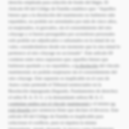
derecho empleada para solución de fondo del litigio. El
Articulo 69 del Código de Familia establece que: “Aquellos
bienes que a la disolución del matrimonio no hubieren sido
repartidos, no podrán ser arrendados por más de cinco años,
ni enajenados, ni gravados, sin el consentimiento del otro
cónyuge y si fueren perseguidos por acreedores personales
solo podrán ser adjudicados o subastados en la mitad de su
valor, considerándose desde ese momento que la otra mitad le
pertenece al otro cónyuge no accionado”. Este artículo 69
contiene entre otros supuestos que; aquellos bienes que
hubiesen quedado y no repartidos, a
la disolución
del vínculo
matrimonial, no podrán enajenarse sin el consentimiento del
otro cónyuge. Este supuesto es inaplicable en el caso de
Autos como pretende el Tribunal sentenciador en la
Resolución impugnada (Segundo, Fundamentos de derecho)
el señor R. A. O. G. y la demandante señora M. A. C.
continúan unidos por el
vínculo
matrimonial
y el mismo
no
está disuelto
por sentencia firme que declare el divorcio. Este
artículo 69 del Código de Familia es inaplicable para
solucionar el conflicto, pues ni siquiera la misma