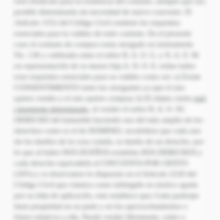
será obstáculo para la existencia del contrato, siempre que sea
posible determinarla sin necesidad de nuevo convenio. El
Artículo 1552 del Código Civil contiene los requisitos
esenciales para la validez de todo contrato. En el presente
caso el contrato de compra-venta otorgado en instrumento
No. 138 y celebrado entre el señor R. A. O. G. y N. A. E. M.
en representación de su menor hija A. D. O. E. reúne todos
esos requisitos esenciales para su validez como ser: a) Existe
CONSENTIMIENTO entre los otorgantes ya que el uno
quiere vender y el otro quiere comprar, b) El objeto cierto
está
claramente determinado
, al vender el señor R. A. O. SU
DERECHO del inmueble haciendo uso del más amplio de los
derechos como es el de DOMINIO, recuérdese que cada uno
de los dueños de la cosa común, es dueño de un derecho, por
lo que al haber DOS DUEÑOS existirían DOS DERECHOS y
cada derecho equivaldría al CINCUENTA POR CIENTO
(50%) y si observamos lo dispuesto en el Articulo 2220 del
Código Civil que citamos como infringido en motivo aparte
por su falta de aplicación, este establece que; Cada participe
tiene propiedad en su parte y en los aprovechamientos o
frutos relativos a ella. Puede vender libremente, ceder o