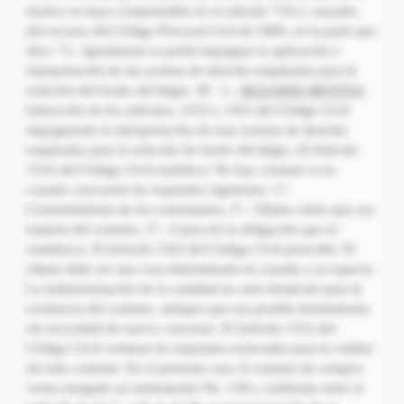
motivo se haya comprendido en el artículo 719.2, causales
del recurso del Código Procesal Civil de 2006, en la parte que
dice: “2.- Igualmente se podrá impugnar la aplicación e
interpretación de las normas de derecho empleadas para la
solución del fondo del litigio. III. 2.-
SEGUNDO MOTIVO
:
Infracción de los artículos, 1552 y 1563 del Código Civil
impugnando la interpretación de esas normas de derecho
empleadas para la solución de fondo del litigio. El Articulo
1552 del Código Civil establece: No hay contrato si no
cuando concurren los requisitos siguientes: 1º.-
Consentimiento de los contratantes, 2°.- Objeto cierto que sea
materia del contrato, 3°.- Causa de la obligación que se
establezca. El Artículo 1563 del Código Civil prescribe: El
objeto debe ser una cosa determinada en cuando a su especie.
La indeterminación de la cantidad no será obstáculo para la
existencia del contrato, siempre que sea posible determinarla
sin necesidad de nuevo convenio. El Artículo 1552 del
Código Civil contiene los requisitos esenciales para la validez
de todo contrato. En el presente caso el contrato de compra-
venta otorgado en instrumento No. 138 y celebrado entre el