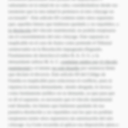
subastados en la mitad de su valor, considerándose desde ese
momento que la otra mitad le pertenece al otro cónyuge no
accionado”. Este artículo 69 contiene entre otros supuestos
que; aquellos bienes que hubiesen quedado y no repartidos, a
la
disolución
del vínculo matrimonial, no podrán enajenarse
sin el consentimiento del otro cónyuge. Este supuesto es
inaplicable en el caso de Autos como pretende el Tribunal
sentenciador en la Resolución impugnada (Segundo,
Fundamentos de derecho) el señor R. A. O. G. y la
demandante señora M. A. C.
continúan unidos por
el
vínculo
matrimonial
y el mismo
no está disuelto
por sentencia firme
que declare el divorcio. Este artículo 69 del Código de
Familia es inaplicable para solucionar el conflicto, pues ni
siquiera la misma demandante, siendo abogada, lo invoca
como fundamento jurídico en su demanda, ya que para que
se dé el supuesto, es necesario que el vínculo matrimonial
esté disuelto, los bienes que hubiesen quedado de esa
putativa disolución y no repartidos son los que no podrían
enajenarse (entre otros supuestos) sin autorización del otro
cónyuge. La Corte recurrida al aplicar esa disposición ajena a