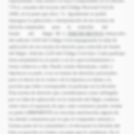
representado. Este motivo se haya comprendido en el artículo
719.2, causales del recurso del Código Procesal Civil de
2006, en la parte que dice; “2.- Igualmente se podrá
impugnar la aplicación e interpretación de las normas de
derecho empleadas para la solución del
fondo del litigio III. 3.
TERCER MOTIVO
: Infracción
del artículo 2220 del Código Civil impugnando la falta de
aplicación de esa norma de derecho para solución de fondo
del litigio. Artículo 2220 del Código Civil dice: Cada partícipe
tiene propiedad en su parte y en los aprovechamientos o
frutos relativos a ella. Puede vender libremente, ceder o
hipotecar su parte, si no se tratase de derechos personales;
pero el efecto de la venta o de la hipoteca se limita a la
porción que debe corresponder al participe en la división.
Esta norma de derecho que consideramos como infringida
por su falta de aplicación en la solución del litigio contiene
entre otros el supuesto de que; cada comunero puede vender
su parte LIBREMENTE no necesita autorización alguna de
los demás comuneros por lo que el comprador entraría a
formar parte de la comunidad y al efectuarse la división del
bien su porción se Limita a la parte que le vendieron. En el