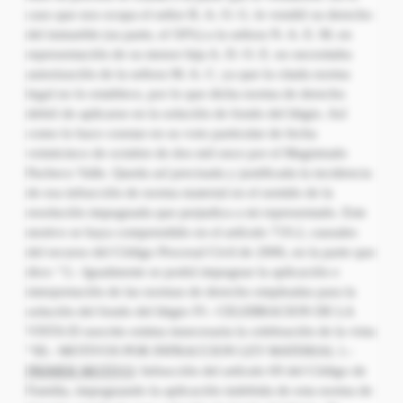
caso que nos ocupa el señor R. A. O. G. le vendió su derecho
del inmueble (su parte, el 50%) a la señora N. A. E. M. en
representación de su menor hija A. D. O. E. no necesitaba
autorización de la señora M. A. C. ya que la citada norma
legal no lo establece, por lo que dicha norma de derecho
debió de aplicarse en la solución de fondo del litigio. Así
como lo hace constar en su voto particular de fecha
veinticinco de octubre de dos mil once por el Magistrado
Pacheco Valle. Queda así precisada y justificada la incidencia
de esa infracción de norma material en el sentido de la
resolución impugnada que perjudica a mi representado. Este
motivo se haya comprendido en el artículo 719.2, causales
del recurso del Código Procesal Civil de 2006, en la parte que
dice: “2.- Igualmente se podrá impugnar la aplicación e
interpretación de las normas de derecho empleadas para la
solución del fondo del litigio IV.- CELEBRACION DE LA
VISTA El suscrito estima innecesaria la celebración de la vista
“III.- MOTIVOS POR INFRACCION LEY MATERIAL 1.-
PRIMER MOTIVO
: Infracción del artículo 69 del Código de
Familia, impugnando la aplicación indebida de esta norma de