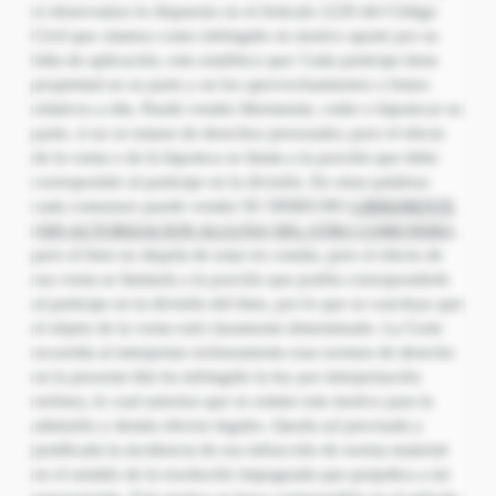
si observamos lo dispuesto en el Articulo 2220 del Código
Civil que citamos como infringido en motivo aparte por su
falta de aplicación, este establece que: Cada participe tiene
propiedad en su parte y en los aprovechamientos o frutos
relativos a ella. Puede vender libremente, ceder o hipotecar su
parte, si no se tratase de derechos personales; pero el efecto
de la venta o de la hipoteca se limita a la porción que debe
corresponder al participe en la división. En otras palabras
cada comunero puede vender SU DERECHO
LIBREMENTE
(SIN AUTORIZACION ALGUNA
DEL OTRO COMUNERO,
pero el bien no dejaría de estar en común, pero el efecto de
esa venta se limitaría a la porción que podría corresponderle
al participe en la división del bien, por lo que se concluye que
el objeto de la venta está claramente determinado. La Corte
recurrida al interpretar erróneamente esas normas de derecho
en la presente litis ha infringido la ley por interpretación
errónea, lo cual autoriza que se estime este motivo para la
admisión y demás efectos legales. Queda así precisada y
justificada la incidencia de esa infracción de norma material
en el sentido de la resolución impugnada que perjudica a mi