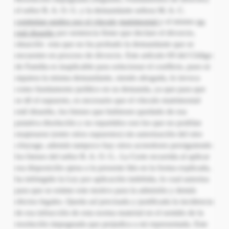
el señor R. A. O. G. y la demandante señora M. A. C.
continúan unidos por el
vínculo
matrimonial
y el mismo
no
está disuelto
por sentencia firme que declare el divorcio,
situación esta que no ha probado la demandante que se
encuentre en proceso de divorcio. Este artículo 69 del Código
de Familia es inaplicable para solucionar el conflicto, pues ni
siquiera la misma demandante, siendo abogada, lo invoca
como fundamento jurídico en su demanda, ya que para que
se dé el supuesto, es necesario que el vínculo matrimonial
esté disuelto, los bienes que hubiesen quedado de esa
putativa disolución y no repartidos son los que no podrían
enajenarse (entre otros supuestos) sin autorización del otro
cónyuge, además tampoco hay otros acreedores persiguiendo
los bienes del señor R. A. O. G.. La Corte recurrida al aplicar
esa disposición ajena a la presente litis en la forma explicada,
ha infringido la Ley por aplicación indebida, lo cual autoriza
para que se estime este motivo para la admisión y demás
efectos legales. Queda así precisada y justificada la incidencia
de esa infracción de esta norma material en el sentido de la
resolución impugnada que perjudica a mi representada. Este