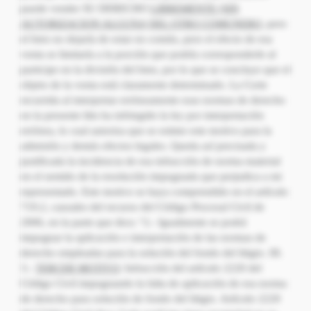
puede vender SU DERECHO
LIBREMENTE (SIN
AUTORIZACION ALGUNA
DEL OTRO COMUNERO,
pero
el bien no dejaría de estar en común, pero el efecto de esa
venta se limitaría a la porción que podría corresponderle al
participe en la división del bien, por lo que se concluye que el
objeto de la venta está claramente determinado. La Corte
recurrida al interpretar erróneamente esas normas de derecho
en la presente litis ha infringido la ley por interpretación
errónea, lo cual autoriza que se estime este motivo para la
admisión y demás efectos legales. Queda así precisada y
justificada la incidencia de esa infracción de norma material
en el sentido de la resolución impugnada que perjudica a mi
representado. Este motivo se haya comprendido en el artículo
719.2, causales del recurso del Código Procesal Civil de
2006, en la parte que dice; “2.- Igualmente se podrá
impugnar la aplicación e interpretación de las normas de
derecho empleadas para la solución del fondo del litigio. III.
3.-
TERCER MOTIVO
: Infracción del artículo 2220 del Código Civil impugnando la falta de aplicación de esa norma de derecho para solución de fondo del litigio. Artículo 2220 del Código Civil dice: Cada partícipe tiene propiedad en su parte y en los aprovechamientos o frutos relativos a ella. Puede vender libremente, ceder o hipotecar su parte, si no se tratase de derechos personales; pero el efecto de la venta o de la hipoteca se limita a la porción que debe corresponder al participe en la división. Esta norma de derecho que consideramos como infringida por su falta de aplicación en la solución del litigio contiene entre otros el supuesto de que; cada comunero puede vender su parte LIBREMENTE no necesita autorización alguna de los demás comuneros por lo que el comprador entraría a formar parte de la comunidad y al efectuarse la división del bien su porción se Limita a la parte que le vendieron. En el caso que nos ocupa el señor R. A. O. G. le vendió su derecho del inmueble (su parte, el 50%) a la señora N. A. E. M. en representación de su menor hija A. D. O. E. no necesitaba autorización de la señora M. A. C. ya que la citada norma legal no lo establece, por lo que dicha norma de derecho debió de aplicarse en la solución de fondo del litigio Queda así precisada y justificada la incidencia de esa infracción de norma material en el sentido de la resolución impugnada que perjudica a mi representado. Este motivo se haya comprendido en el artículo 719.2, causales del recurso del Código Procesal Civil de 2006, en la parte que dice: “2.- Igualmente se podrá impugnar la aplicación e interpretación de las normas de derecho empleadas para la solución del fondo del litigio IV.- CELEBRACION DE LA VISTA El suscrito estima innecesaria la celebración de la vista”. II. FUNDAMENTOS DE DERECHO Del examen de las actuaciones seguidas en las instancias, resulta que la Corte de Apelaciones de Choluteca y Valle, Departamento de Choluteca, tuvo por interpuesto y formalizado el recurso de casación, por el Abogado H. B. A., en su condición de representante procesal del señor R. A. O. G. contra la sentencia dictada por la Corte de Apelaciones de comprendido en el Artículo 719.2 del Código Procesal Civil, que se Choluteca y Valle, Departamento de Choluteca, el 13 de octubre de 2011; recurso de casación que formalizó en tres motivos, en el primero alega infracción por aplicación indebida del Artículo 69 del Código de Familia y lo considera refiere a que se podrá impugnar la aplicación e interpretación de las normas de derecho empleadas para la solución de fondo del litigio: en el segundo alega infracción por interpretación errónea de los Artículos 1552 y 1563 del Código Civil y lo considera comprendido en el Artículo 719.2 del Código Procesal Civil, que se refiere a que se podrá impugnar la aplicación e interpretación de las normas de derecho empleadas para la solución de fondo del litigio; y en el tercero alega infracción por falta de aplicación del Artículo 2220 del Código Civil y lo considera comprendido en el Artículo 719.2 del Código Procesal Civil, que se refiere a que se podrá impugnar la aplicación e interpretación de las normas de derecho empleadas para la solución de fondo del litigio. También, del examen de las actuaciones seguidas en las instancias, resulta que la Corte de Apelaciones de Choluteca y Valle, Departamento de Choluteca, tuvo por interpuesto y formalizado el recurso de casación, por el Abogado W. R. M., en su condición de representante procesal de la señora N. A. E. M., contra la sentencia dictada por la Corte de Apelaciones de Choluteca y Valle, Departamento de Choluteca, el 13 de octubre de 2011; recurso de casación que formalizó en tres motivos, en el primer motivo alega infracción por aplicación indebida del Artículo 69 del Código de Familia y lo considera comprendido en el Artículo 719.2 del Código Procesal Civil, que se refiere a que se podrá impugnar la aplicación e interpretación de las normas de derecho empleadas para la solución de fondo del litigio: en el segundo alega infracción por interpretación errónea de los Artículos 1552 y 1563 del Código Civil y lo considera comprendido en el Artículo 719.2 del Código Procesal Civil, que se refiere a que se podrá impugnar la aplicación e interpretación de las normas de derecho empleadas para la solución de fondo del litigio; y en el tercero alega infracción por falta de aplicación del Artículo 2220 del Código Civil y lo considera comprendido en el Artículo 719.2 del Código Procesal Civil, que se refiere a que se podrá impugnar la aplicación e interpretación de las normas de derecho empleadas para la solución de fondo del litigio. El recurrente Abogado H. B. A., en su condición de representante procesal del señor R. A. O. G. en el primer motivo alega infracción por aplicación indebida del Artículo 69 del Código de Familia y lo considera comprendido en el Artículo 719.2 del Código Procesal Civil, que se refiere a que se podrá impugnar la aplicación e interpretación de las normas de derecho empleadas para la solución de fondo del litigio; sin embargo, en casación, si bien es cierto que la aplicación indebida de una norma, puede ser motivo para que se deje de aplicar otra que si es pertinente, o que la falta de aplicación de la que corresponda llama a la indebida aplicación de las que no vienen al caso, entonces el demandante en casación debe de precisar cuál es la indebidamente aplicada y cual la que no se aplicó habiendo debido hacerlo, para hacer posible a la Corte el estudio de la casación, requisito que en el caso de autos omite el recurrente en la explicación del motivo, por lo que hace el cargo incompleto. El impugnante Abogado H. B. A., en su condición de apoderado legal del señor R. A. G. en el segundo motivo alega infracción por interpretación errónea de los Artículos 1552 y 1563 del Código Civil y lo considera comprendido en el Artículo 719.2 del Código Procesal Civil, que se refiere a que se podrá impugnar la aplicación e interpretación de las normas de derecho empleadas para la solución de fondo del litigio; pero es del caso hacer notar que como ya lo tiene establecido este Tribunal, son inviolables para efectos de casación los artículos o leyes que establecen definiciones generales, son enunciativas o de carácter general, características que revisten las normas citadas como infringidas en el presente recurso. Además, el recurrente se refiere a uno de los medios de prueba aportados a litigio, olvidando que la infracción por interpretación errónea al amparo del Artículo 719 numeral 2 del Código Procesal Civil, se produce con independencia de los medios de prueba aportados al proceso. El impetrante Abogado H. B. A., en su condición de apoderado legal del señor R. A. O. G., en el tercer motivo alega infracción por falta de aplicación del Artículo 2220 del Código Civil y lo considera comprendido en el Artículo 719.2 del Código Procesal Civil, que se refiere a que se podrá impugnar la aplicación e interpretación de las normas de derecho empleadas para la solución de fondo del litigio; sin embargo, en casación, si bien es cierto que la aplicación indebida de una norma, puede ser motivo para que se deje de aplicar otra que si es pertinente, o que la falta de aplicación de la que corresponda llama a la indebida aplicación de las que no vienen al caso, entonces el demandante en casación debe de precisar cuál es la indebidamente aplicada y cual la que no se aplicó habiendo debido hacerlo, para hacer posible a la Corte el estudio de la casación, requisito que en el caso de autos omite el recurrente en la explicación del motivo, por lo que hace el cargo incompleto. Que en conclusión, la defectuosa presentación del recurso por parte del recurrente Abogado H. B. A., en su condición de apoderado legal del señor R. A. O. G., en esta fase procedimental, hace procedente su inadmisión por concurrir en su único motivo de casación expuesto, la causal prevista en el numeral 2, literal a) del Artículo 723 del Código Procesal Civil. Que el Abogado E. A. C., en su condición de apoderado legal de la señora M. A. C. M., dentro del plazo de diez (10) días que se le concedió, se pronunció sobre el contenido del recurso planteado por el apoderado de la parte recurrente Abogado H. B. A., en su condición de representante procesal del señor R. A. O. G., rechazando los argumentos del impugnante. Que el impetrante Abogado W. R. M., en su condición de representante procesal de la señora N. A. E. M., en el primer motivo alega infracción por aplicación indebida del Artículo 69 del Código de Familia y lo considera comprendido en el Artículo 719.2 del Código Procesal Civil, que se refiere a que se podrá impugnar la aplicación e interpretación de las normas de derecho empleadas para la solución de fondo del litigio; sin embargo, en casación, si bien es cierto que la aplicación indebida de una norma, puede ser motivo para que se deje de aplicar otra que si es pertinente, o que la falta de aplicación de la que corresponda llama a la indebida aplicación de las que no vienen al caso, entonces el demandante en casación debe de precisar cuál es la indebidamente aplicada y cual la que no se aplicó habiendo debido hacerlo, para hacer posible a la Corte el estudio de la casación, requisito que en el caso de autos omite el recurrente en la explicación del motivo, por lo que hace el cargo incompleto. Que el recurrente Abogado W. R. M., en su condición de apoderado legal de la señora N. A. E. M., en el segundo motivo alega infracción por interpretación errónea de los Artículos 1552 y 1563 del Código Civil y lo considera comprendido en el Artículo 719.2 del Código Procesal Civil, que se refiere a que se podrá impugnar la aplicación e interpretación de las normas de derecho empleadas para la solución de fondo del litigio; pero es del caso hacer notar que como ya lo tiene establecido este Tribunal, son inviolables para efectos de casación los artículos o leyes que establecen definiciones generales, son enunciativas o de cará