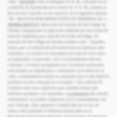
vista”.
NOVENO
: Que el Abogado W. R. M., actuando en su
condición de Apoderado de la señora N. A. E. M., plantea su
Recurso de Casación en tres motivos, de la siguiente manera:
“III.- MOTIVOS POR INFRACCION LEY MATERIAL III. 1.-
PRIMER MOTIVO
: Infracción del artículo 69 del Código de
Familia, impugnando la aplicación indebida de esta norma de
derecho empleada para solución de fondo del litigio. El
Articulo 69 del Código de Familia establece que: “Aquellos
bienes que a la disolución del matrimonio no hubieren sido
repartidos, no podrán ser arrendados por más de cinco años,
ni enajenados, ni gravados, sin el consentimiento del otro
cónyuge y si fueren perseguidos por acreedores personales
solo podrán ser adjudicados o subastados en la mitad de su
valor, considerándose desde ese momento que la otra mitad le
pertenece al otro cónyuge no accionado”. Este artículo 69
contiene entre otros supuestos que; aquellos bienes que
hubiesen quedado y no repartidos, a
la disolución
del vínculo
matrimonial, no podrán enajenarse sin el consentimiento del
otro cónyuge. Este supuesto es inaplicable en el caso de
Autos como pretende el Tribunal sentenciador en la
Resolución impugnada (Segundo, Fundamentos de derecho)