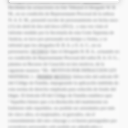
proseguir con el trámite correspondiente.
SEPTIMO
:
Recibidas las actuaciones en éste Tribunal el Abogado W. R.
M., en su condición de Representante Procesal de la señora
N. A. E. M., presentó escrito de personamiento en fecha once
(11) de abril de dos mil doce (2012), y una vez visto el
informe rendido por la Secretaría de esta Corte Suprema de
Justicia, se tuvo por personado en tiempo y forma, y se
informó que los abogados H. B. A. y E. A. C., no se
personaron.
OCTAVO
: Que el Abogado H. B. A., actuando en
su condición de Representante Procesal del señor R. A. O. G.,
plantea su Recurso de Casación en tres motivos, de la
siguiente manera: “III.- MOTIVOS POR INFRACCION LEY
MATERIAL 1.-
PRIMER
MOTIVO
: Infracción del artículo 69
del Código de Familia, impugnando la aplicación indebida de
esta norma de derecho empleada para solución de fondo del
litigio. El Articulo 69 del Código de Familia establece que:
“Aquellos bienes que a la disolución del matrimonio no
hubieren sido repartidos, no podrán ser arrendados por más
de cinco años, ni enajenados, ni gravados, sin el
consentimiento del otro cónyuge y si fueren perseguidos por
acreedores personales solo podrán ser adjudicados o