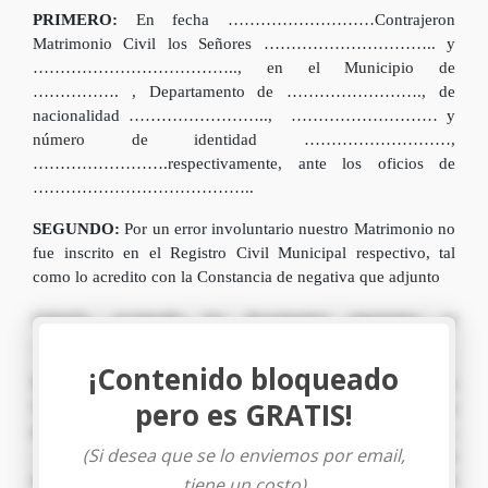
PRIMERO:
En fecha ………………………Contrajeron
Matrimonio Civil los Señores ………………………….. y
……………………………….., en el Municipio de
……………. , Departamento de ……………………., de
nacionalidad …………………….., ……………………… y
número de identidad ………………………,
…………………….respectivamente, ante los oficios de
…………………………………..
SEGUNDO:
Por un error involuntario nuestro Matrimonio no
fue inscrito en el Registro Civil Municipal respectivo, tal
como lo acredito con la Constancia de negativa que adjunto
Además, acompaño los documentos siguientes: a)
…………………….b)………………..
¡Contenido bloqueado
TERCERO:
Asimismo, ofrezco la declaración de los
pero es GRATIS!
Testigos, ……………………. y ………………… ambos
mayores de edad, de nacionalidad …………………….,
(Si desea que se lo enviemos por email,
…………………… respectivamente, vecinos
de………………………. y ………………………… con
tiene un costo)