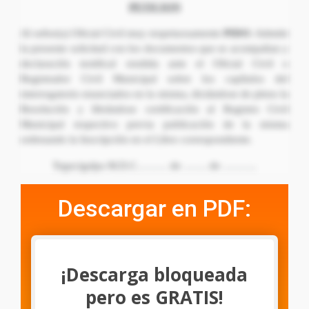
PETICION
Al señor(a) Oficial Civil muy respetuosamente
PIDO:
Admitir
la presente solicitud con los documentos que se acompañan y
declaración testifical rendida ante el Oficial Civil o
Registrador Civil Municipal sobre los capítulos del
interrogatorio enunciados en la misma, dictándose de pleno la
Resolución y librándose certificación al Registro Civil
Municipal respectivo previa publicación de la misma
ordenando la Inscripción en el Libro correspondiente.
Tegucigalpa M.D.C……… de ……. de ……….
Descargar en PDF:
¡Descarga bloqueada
pero es GRATIS!