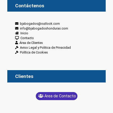
Contáctenos
bjabogados@outlook.com
info@bjabogadoshonduras.com
Inicio
Contacto
Área de Clientes
Aviso Legal y Politica de Privacidad
Política de Cookies
Clientes
Area de Contacto
[glt language="Spanish" label="Español" image="yes"
text="yes" image_size="24"]