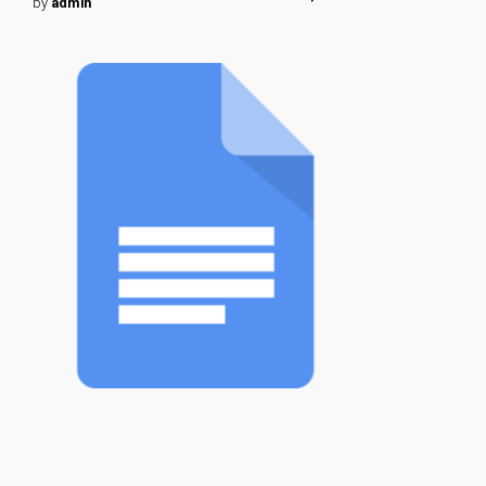
by
admin