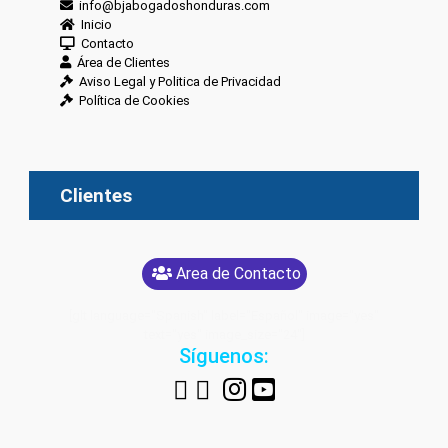
info@bjabogadoshonduras.com
Inicio
Contacto
Área de Clientes
Aviso Legal y Politica de Privacidad
Política de Cookies
Clientes
Area de Contacto
[glt language="Spanish" label="Español" image="yes"
text="yes" image_size="24"]
Síguenos: