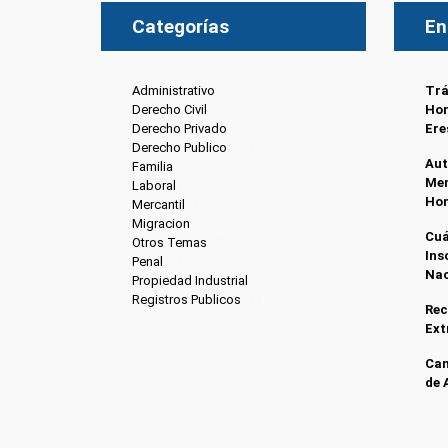
Categorías
En
Administrativo
(6)
Trá
Derecho Civil
(8)
Hon
Derecho Privado
(6)
Ere
Derecho Publico
(13)
Aut
Familia
(20)
Men
Laboral
(7)
Ho
Mercantil
(4)
Migracion
(10)
Cuá
Otros Temas
(8)
Ins
Penal
(4)
Nac
Propiedad Industrial
(3)
Registros Publicos
(13)
Rec
Ext
Can
de 