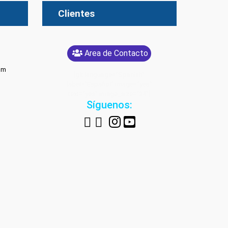
Clientes
Area de Contacto
om
[glt language="Spanish"
label="Español" image="yes"
text="yes" image_size="24"]
Síguenos: