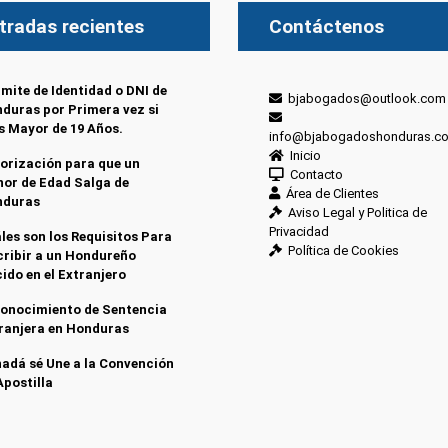
tradas recientes
Contáctenos
mite de Identidad o DNI de
bjabogados@outlook.com
duras por Primera vez si
s Mayor de 19 Años.
info@bjabogadoshonduras.c
Inicio
orización para que un
Contacto
or de Edad Salga de
Área de Clientes
nduras
Aviso Legal y Politica de
Privacidad
les son los Requisitos Para
Política de Cookies
cribir a un Hondureño
ido en el Extranjero
onocimiento de Sentencia
ranjera en Honduras
adá sé Une a la Convención
Apostilla