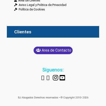
Área de Clientes
Aviso Legal y Politica de Privacidad
Política de Cookies
Clientes
Area de Contacto
[glt language="Spanish" label="Español" image="yes"
text="yes" image_size="24"]
Síguenos:
BJ Abogados
Derechos reservados • © Copyright 2010- 2026