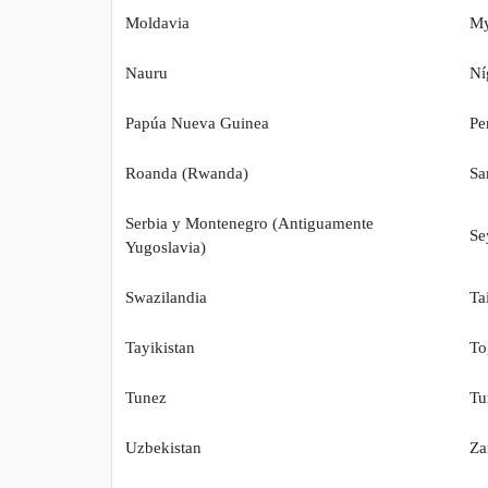
Moldavia
M
Nauru
Ní
Papúa Nueva Guinea
Pe
Roanda (Rwanda)
Sa
Serbia y Montenegro (Antiguamente
Se
Yugoslavia)
Swazilandia
Ta
Tayikistan
To
Tunez
Tu
Uzbekistan
Za