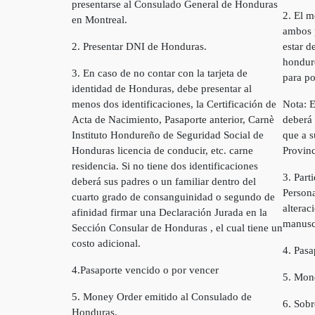
presentarse al Consulado General de Honduras
2. El 
en Montreal.
ambos p
2. Presentar DNI de Honduras.
estar d
hondure
3. En caso de no contar con la tarjeta de
para po
identidad de Honduras, debe presentar al
menos dos identificaciones, la Certificación de
Nota: E
Acta de Nacimiento, Pasaporte anterior, Carnè
deberá 
Instituto Hondureño de Seguridad Social de
que a s
Honduras licencia de conducir, etc. carne
Provinc
residencia. Si no tiene dos identificaciones
3. Part
deberá sus padres o un familiar dentro del
Persona
cuarto grado de consanguinidad o segundo de
alterac
afinidad firmar una Declaración Jurada en la
manuscr
Sección Consular de Honduras , el cual tiene un
costo adicional.
4. Pasa
4.Pasaporte vencido o por vencer
5. Mon
5. Money Order emitido al Consulado de
6. Sobr
Honduras.