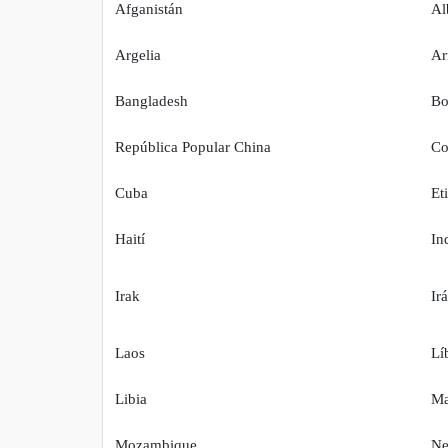
Afganistán
Al
Argelia
Ar
Bangladesh
Bo
República Popular China
Co
Cuba
Et
Haití
In
Irak
Ir
Laos
Lí
Libia
Ma
Mozambique
Ne