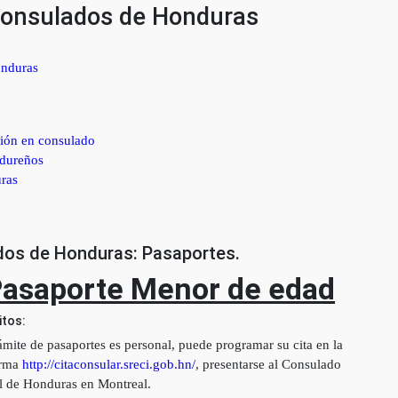
Consulados de Honduras
onduras
ación en consulado
ndureños
uras
ados de Honduras: Pasaportes.
asaporte Menor de edad
itos:
rámite de pasaportes es personal, puede programar su cita en la
orma
http://citaconsular.sreci.gob.hn/
, presentarse al Consulado
l de Honduras en Montreal.