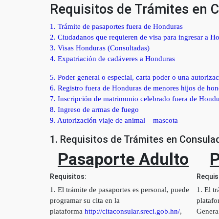
Requisitos de Trámites en 
1. Trámite de pasaportes fuera de Honduras
2. Ciudadanos que requieren de visa para ingresar a H
3. Visas Honduras (Consultadas)
4. Expatriación de cadáveres a Honduras
5. Poder general o especial, carta poder o una autoriz
6. Registro fuera de Honduras de menores hijos de ho
7. Inscripción de matrimonio celebrado fuera de Hond
8. Ingreso de armas de fuego
9. Autorización viaje de animal – mascota
1. Requisitos de Trámites en Consul
Pasaporte Adulto
P
Requisitos:
Requis
1. El trámite de pasaportes es personal, puede
1. El t
programar su cita en la
plataf
plataforma
http://citaconsular.sreci.gob.hn/
,
Genera