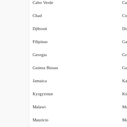
Cabo Verde
C
Chad
Co
Djibouti
Do
Filipinas
Ga
Georgia
Gr
Guinea Bissau
Gu
Jamaica
Ka
Kyrgyzstan
Ki
Malawi
Ma
Mauricio
Ma