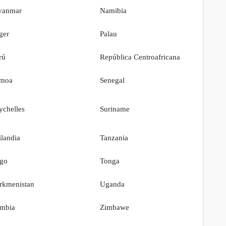
yanmar
Namibia
ger
Palau
rú
República Centroafricana
moa
Senegal
ychelles
Suriname
ilandia
Tanzania
go
Tonga
rkmenistan
Uganda
mbia
Zimbawe