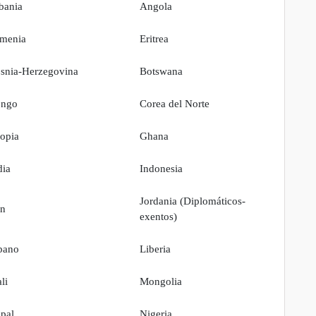
bania
Angola
menia
Eritrea
snia-Herzegovina
Botswana
ngo
Corea del Norte
iopia
Ghana
dia
Indonesia
Jordania (Diplomáticos-
án
exentos)
bano
Liberia
li
Mongolia
pal
Nigeria