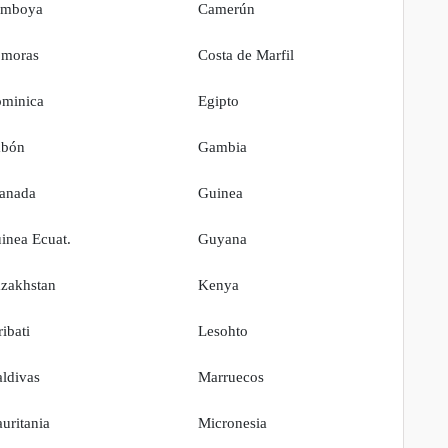
amboya
Camerún
moras
Costa de Marfil
minica
Egipto
bón
Gambia
anada
Guinea
inea Ecuat.
Guyana
zakhstan
Kenya
ribati
Lesohto
ldivas
Marruecos
uritania
Micronesia