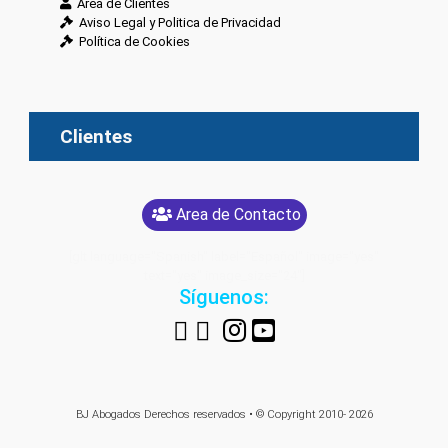
Área de Clientes
Aviso Legal y Politica de Privacidad
Política de Cookies
Clientes
Area de Contacto
[glt language="Spanish" label="Español" image="yes"
text="yes" image_size="24"]
Síguenos:
BJ Abogados
Derechos reservados • © Copyright 2010- 2026