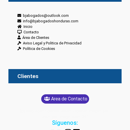
bjabogados@outlook.com
info@bjabogadoshonduras.com
Inicio
Contacto
Área de Clientes
Aviso Legal y Politica de Privacidad
Política de Cookies
Clientes
Area de Contacto
[glt language="Spanish" label="Español" image="yes"
text="yes" image_size="24"]
Síguenos: